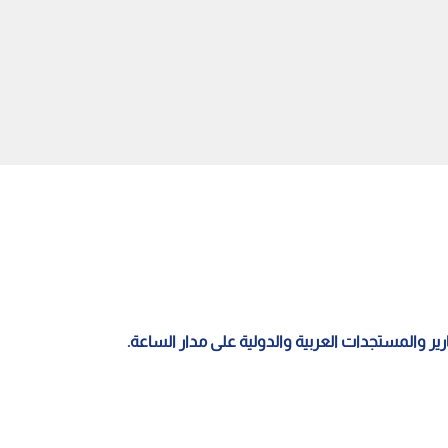
 والإمارات يدينان الاعتداءات
تشكيل تحالف بحري متعدد
ية على الأردن
الجنسيات بقيادة السعودية لحماية
باب المندب
قارير والمستجدات العربية والدولية على مدار الساعة.