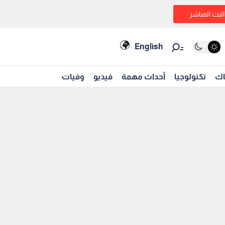
البث المباشر
English
اك
تكنولوجيا
أحداث مهمة
فيديو
وفيات