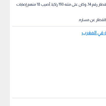
وذكر موقع قناة الإخبارية الرسمية، أن الحادث وقع للقطار رقم 14، وكان على متنه 193 راكبا، أصيب 18 منهم إصابات
 القطار عن مساره.
عة في المغرب