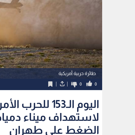
طائرة حربية أمريكية
0
0
اليوم الـ153 للحر
لاستهداف ميناء دمي
الضغط على طهران