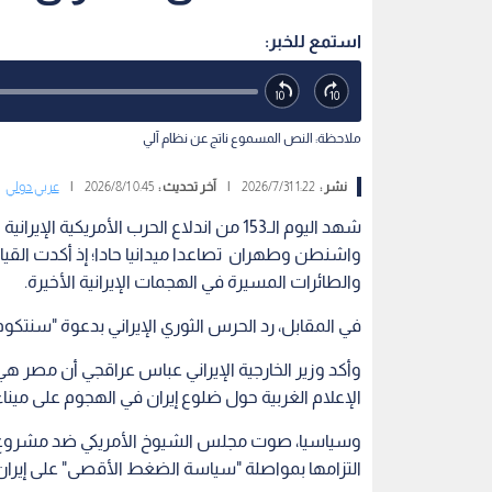
استمع للخبر:
ملاحظة: النص المسموع ناتج عن نظام آلي
نشر :
1:22 2026/7/31
|
آخر تحديث :
0:45 2026/8/1
|
عربي دولي
واشنطن وطهران تصاعدا ميدانيا حادا؛ إذ أكدت القياد
والطائرات المسيرة في الهجمات الإيرانية الأخيرة.
في المقابل، رد الحرس الثوري الإيراني بدعوة "سنتكوم
وأكد وزير الخارجية الإيراني عباس عراقجي أن مصر ه
الإعلام الغربية حول ضلوع إيران في الهجوم على مينا
وسياسيا، صوت مجلس الشيوخ الأمريكي ضد مشروع قرا
التزامها بمواصلة "سياسة الضغط الأقصى" على إيران