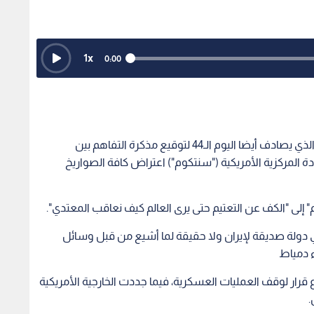
1
x
0:00
شهد اليوم الـ153 من اندلاع الحرب الأمريكية الإيرانية الذي يصادف أيضا اليوم الـ44 لتوقيع مذكرة التفاهم بين
ة المركزية الأمريكية ("سنتكوم") اعتراض كافة الصواريخ
" إلى "الكف عن التعتيم حتى يرى العالم كيف نعاقب المعتدي".
ي دولة صديقة لإيران ولا حقيقة لما أشيع من قبل وسائل
ء دمياط
ر لوقف العمليات العسكرية، فيما جددت الخارجية الأمريكية
.