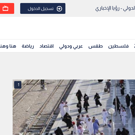
ولي - رؤيا الإخباري
تسجيل الدخول
فلسطين
طقس
عربي ودولي
اقتصاد
رياضة
هنا وهن
1