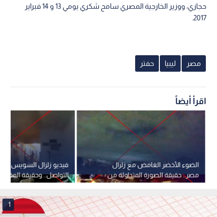
حجازي، ووزير الخارجية المصري سامح شكري يومي 13 و 14 فبراير
2017.
مصر
ليبيا
حفتر
اقرأ أيضاً
الضوء الأخضر الغامض مع زلزال
فيديو زلزال السويس يش
مصر.. حقيقة الصورة المتداولة من
التواصل.. وحقيقة المقطع 
المكسيك
2018
1