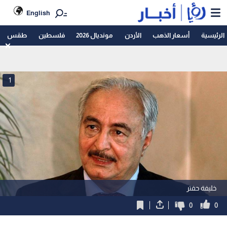
English
الرئيسية
أسعار الذهب
الأردن
مونديال 2026
فلسطين
طقس
1
خليفة حفتر
0
0