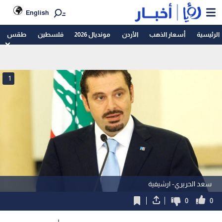
English
الرئيسية
أسعار الذهب
الأردن
مونديال 2026
فلسطين
طقس
1
سعد الحريري- ارشيفية
0
0