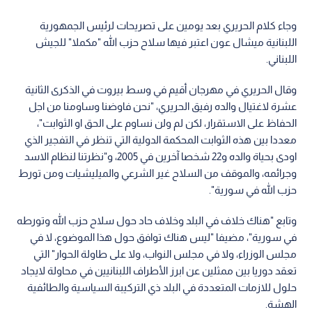
وجاء كلام الحريري بعد يومين على تصريحات لرئيس الجمهورية
اللبنانية ميشال عون اعتبر فيها سلاح حزب الله "مكملا" للجيش
اللبناني.
وقال الحريري في مهرجان أقيم في وسط بيروت في الذكرى الثانية
عشرة لاغتيال والده رفيق الحريري، "نحن فاوضنا وساومنا من اجل
الحفاظ على الاستقرار، لكن لم ولن نساوم على الحق او الثوابت"،
معددا بين هذه الثوابت المحكمة الدولية التي تنظر في التفجير الذي
اودى بحياة والده و22 شخصا آخرين في 2005، و"نظرتنا لنظام الاسد
وجرائمه، والموقف من السلاح غير الشرعي والميليشيات ومن تورط
حزب الله في سورية".
وتابع "هناك خلاف في البلد وخلاف حاد حول سلاح حزب الله وتورطه
في سورية"، مضيفا "ليس هناك توافق حول هذا الموضوع، لا في
مجلس الوزراء، ولا في مجلس النواب، ولا على طاولة الحوار" التي
تعقد دوريا بين ممثلين عن ابرز الأطراف اللبنانيين في محاولة لايجاد
حلول للازمات المتعددة في البلد ذي التركيبة السياسية والطائفية
الهشة.