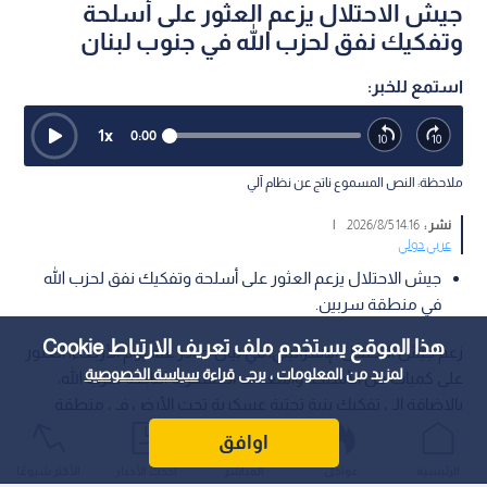
جيش الاحتلال يزعم العثور على أسلحة
وتفكيك نفق لحزب الله في جنوب لبنان
استمع للخبر:
1
x
0:00
ملاحظة: النص المسموع ناتج عن نظام آلي
نشر :
14:16 2026/8/5
|
عربي دولي
جيش الاحتلال يزعم العثور على أسلحة وتفكيك نفق لحزب الله
في منطقة سربين.
هذا الموقع يستخدم ملف تعريف الارتباط Cookie
زعم جيش الاحتلال الإسرائيلي، في بيان صادر عنه يوم الأربعاء، العثور
لمزيد من المعلومات ، يرجى قراءة
سياسة الخصوصية
على كميات من الأسلحة والمعدات العسكرية التابعة لحزب الله،
بالإضافة إلى تفكيك بنية تحتية عسكرية تحت الأرض في منطقة
سربين في جنوب لبنان.
اوافق
الرئيسية
عواجل
المباشر
أحدث الأخبار
الأكثر شيوعًا