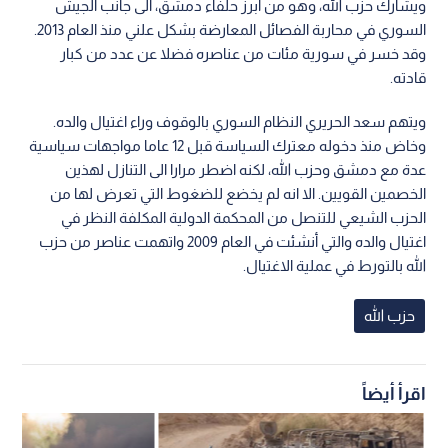
ويشارك حزب الله، وهو من ابرز حلفاء دمشق، الى جانب الجيش
السوري في محاربة الفصائل المعارضة بشكل علني منذ العام 2013.
وقد خسر في سورية مئات من عناصره فضلا عن عدد من كبار
قادته.
ويتهم سعد الحريري النظام السوري بالوقوف وراء اغتيال والده.
وخاض منذ دخوله معترك السياسة قبل 12 عاما مواجهات سياسية
عدة مع دمشق وحزب الله، لكنه اضطر مرارا الى التنازل لهذين
الخصمين القويين. الا انه لم يخضع للضغوط التي تعرض لها من
الحزب الشيعي للتنصل من المحكمة الدولية المكلفة النظر في
اغتيال والده والتي أنشئت في العام 2009 واتهمت عناصر من حزب
الله بالتورط في عملية الاغتيال.
حزب الله
اقرأ أيضاً