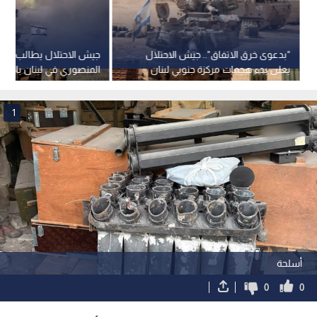
"بدعوى خرق الاتفاق".. جيش الاحتلال
جيش الاحتلال يطالب سكا
يعلن بدء هجمات مركزة جنوبي لبنان
المنصوري في لبنان بالإخل
1
أسلحة
0
0