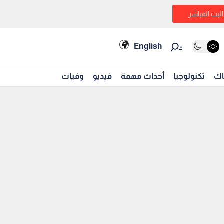
البث المباشر
English
اك
تكنولوجيا
أحداث مهمة
فيديو
وفيات