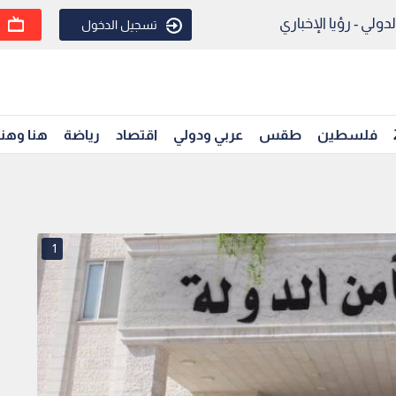
ولي - رؤيا الإخباري
تسجيل الدخول
فلسطين
طقس
عربي ودولي
اقتصاد
رياضة
هنا وهن
1