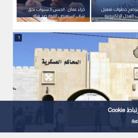
 توضح خطوات تفعيل
جزاء عمان : الحبس 3 سنوات بحق
وزير ال
 العدل الإلكترونية
شاب استعرض القوة ضد فتاة
سند"
الأردن
1
Cooki
ية