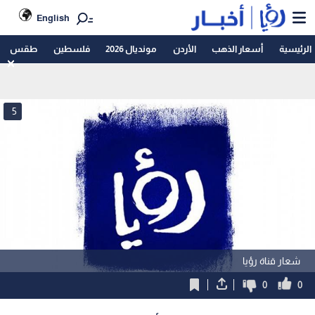
English
الرئيسية
أسعار الذهب
الأردن
مونديال 2026
فلسطين
طقس
5
شعار قناة رؤيا
0
0