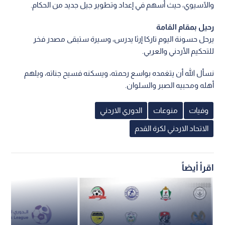
والآسيوي، حيث أسهم في إعداد وتطوير جيل جديد من الحكام.
رحيل بمقام القامة
يرحل حسونة اليوم تاركا إرثا يدرس، وسيرة ستبقى مصدر فخر
للتحكيم الأردني والعربي.
نسأل الله أن يتغمده بواسع رحمته، ويسكنه فسيح جناته، ويلهم
أهله ومحبيه الصبر والسلوان.
وفيات
منوعات
الدوري الاردني
الاتحاد الاردني لكرة القدم
اقرأ أيضاً