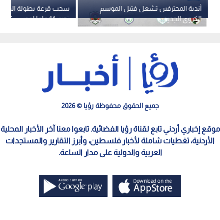
أندية المحترفين تشعل فتيل الموسم
سحب قرعة بطولة الدوري
الكروي الجديد
فريقا
جميع الحقوق محفوظة رؤيا © 2026
موقع إخباري أردني تابع لقناة رؤيا الفضائية. تابعوا معنا آخر الأخبار المحلية
الأردنية، تغطيات شاملة لأخبار فلسطين، وأبرز التقارير والمستجدات
العربية والدولية على مدار الساعة.