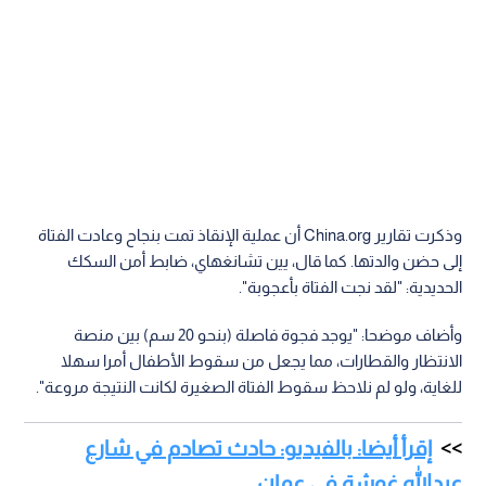
وذكرت تقارير China.org أن عملية الإنقاذ تمت بنجاح وعادت الفتاة
إلى حضن والدتها. كما قال، يين تشانغهاي، ضابط أمن السكك
الحديدية: "لقد نجت الفتاة بأعجوبة".
وأضاف موضحا: "يوجد فجوة فاصلة (بنحو 20 سم) بين منصة
الانتظار والقطارات، مما يجعل من سقوط الأطفال أمرا سهلا
للغاية، ولو لم نلاحظ سقوط الفتاة الصغيرة لكانت النتيجة مروعة".
إقرأ أيضا: بالفيديو: حادث تصادم في شارع
عبدالله غوشة في عمان