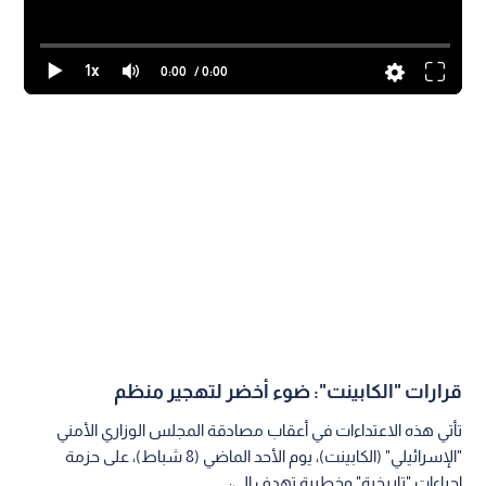
الكارثي؛ حيث هجم نحو 50 مستوطنا بمرافقة جرافة وآلية عسكرية،
وقاموا بإخراج النساء والأطفال عنوة قبل الشروع في هدم المنازل،
بعضها مبني من الحجر منذ 13 عاما.
وأكد المواطن باسم كعابنة أن المستوطنين سرقوا الأغراض
الشخصية وحتى المواشي والدجاج، مما اضطر العائلات للمبيت في
العراء تحت الأشجار.
1x
0:00
/ 0:00