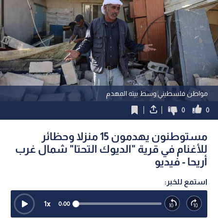
مواطن فلسطيني وسط بيته المهدم
0
0
مستوطنون يهدمون 15 منزلا وحظائر
للأغنام في قرية "الديوك التحتا" شمال غرب
أريحا - فيديو
استمع للخبر:
1
x
0:00