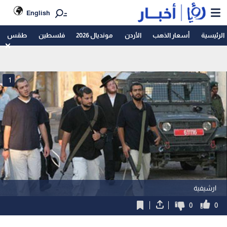
English
الرئيسية
أسعار الذهب
الأردن
مونديال 2026
فلسطين
طقس
1
ارشيفية
0
0