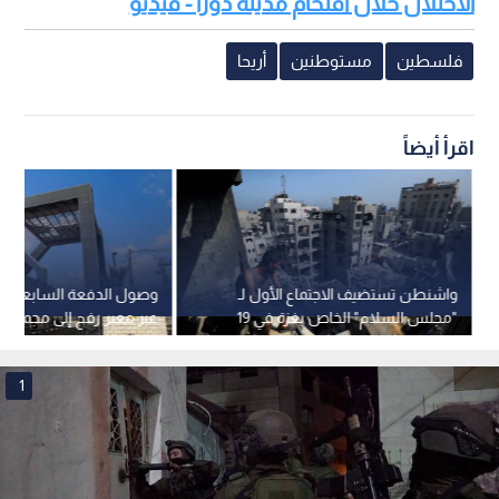
تعميق الاستيطان: تمهيد الطريق لضم أجزاء واسعة من الضفة
فعليا، مما جعل الأمم المتحدة تصف هذه الخطوات بأنها "تجريد
صارخ للفلسطينيين من أراضيهم".
إحصائيات أممية: نزيف التهجير القسري
وأكد مكتب الأمم المتحدة لتنسيق الشؤون الإنسانية (أوتشا) أن
شهر كانون الثاني/يناير 2026 سجل ثاني أعلى مستوى تهجير منذ عام
2023؛ حيث أجبر أكثر من 900 فلسطيني على ترك منازلهم منذ مطلع
العام، بما في ذلك 694 حالة تهجير ناتجة عن عنف المستوطنين
وحده.
اقرأ أيضا: الخليل: إصابة شاب برصاص قوات
الاحتلال خلال اقتحام مدينة دورا - فيديو
فلسطين
مستوطنين
أريحا