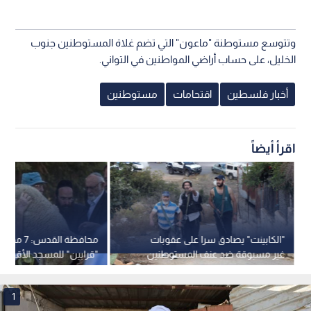
وتتوسع مستوطنة "ماعون" التي تضم غلاة المستوطنين جنوب
الخليل، على حساب أراضي المواطنين في التواني.
أخبار فلسطين
اقتحامات
مستوطنين
اقرأ أيضاً
"الكابينت" يصادق سرا على عقوبات
محافظة القدس
غير مسبوقة ضد عنف المستوطنين
"قرابين" للمسجد الأقصى 
في الضفة
"الفصح اليهودي" هذا الع
1