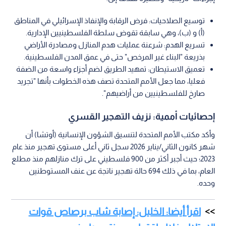
قرارات "الكابينت": ضوء أخضر لتهجير منظم
تأتي هذه الاعتداءات في أعقاب مصادقة المجلس الوزاري الأمني
"الإسرائيلي" (الكابينت)، يوم الأحد الماضي (8 شباط)، على حزمة
إجراءات "تاريخية" وخطيرة تهدف إلى:
توسيع الصلاحيات: فرض الرقابة والإنفاذ الإسرائيلي في المناطق
(أ) و (ب)، وهي سابقة تقوض سلطة الفلسطينيين الإدارية.
تسريع الهدم: شرعنة عمليات هدم المنازل ومصادرة الأراضي
بذريعة "البناء غير المرخص" حتى في عمق المدن الفلسطينية.