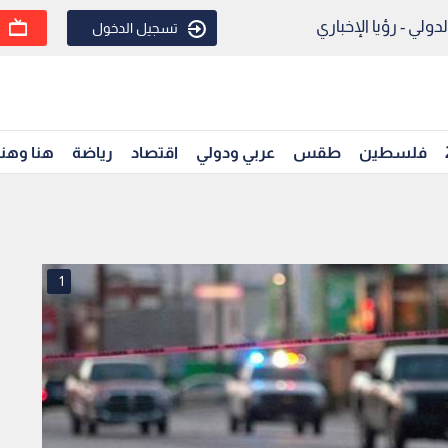
ولي - رؤيا الإخباري
تسجيل الدخول
فلسطين
طقس
عربي ودولي
اقتصاد
رياضة
هنا وهن
1