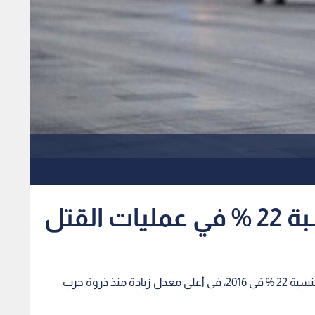
القتل
قالت الحكومة المكسيكية إن عمليات القتل ارتفعت بنسبة 22 % في 2016، في أعلى معدل زيادة منذ ذروة حرب