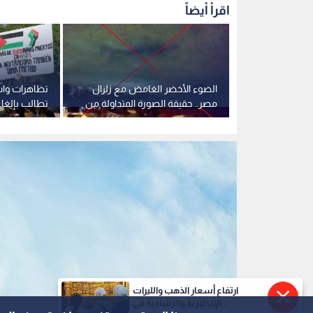
اقرأ أيضاً
نية: توقيف
الضوء الأخضر الغامض مع زلزال
تظاهرات وا
طعن استهدف
مصر.. حقيقة الصورة المتداولة من
تطالب بإلغاء 
المكسيك
كيان الاحتلا
ارتفاع أسعار الذهب والليرات
الإنجليزية والرشادية في...