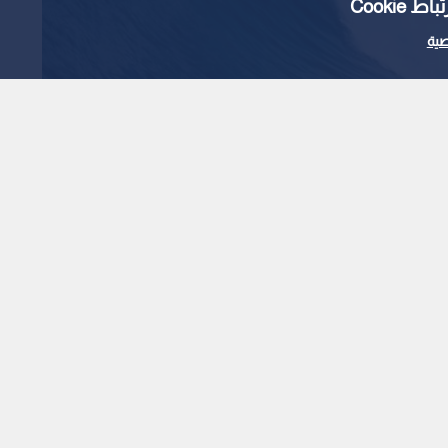
Cooki
ية
ل عنيف بقوة 7.4 درجة يضرب ساحل
.. وتحذيرات من موجات
1
x
0:00