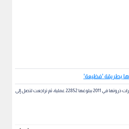
ها بطريقة 'فظيعة'
وبلغت عمليات القتل التي أججها عنف عصابات المخدرات ذروتها في 2011 ببلوغها 22852 عملية، ثم تراجعت لتصل إلى