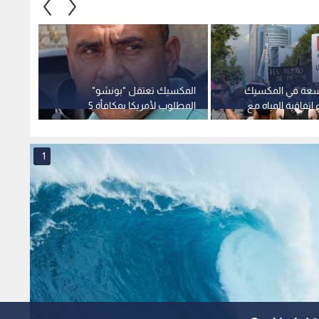
سعة في المكسيك
المكسيك تعتقل "بونشو"
هيئة ا
اتفاقية المياه مع
المطلوب لأمريكا بمكافأة 5
ل وقطع العلاقات
ملايين دولار
سواحل
1