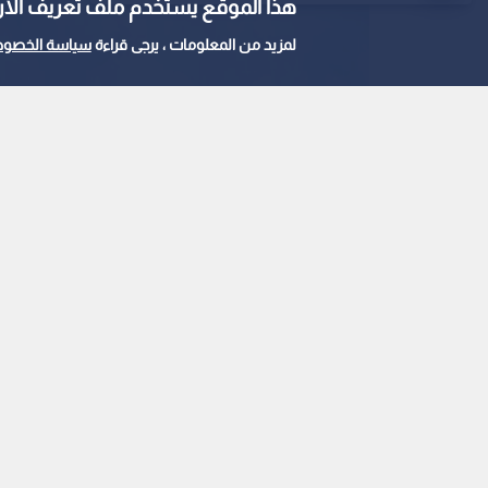
هذا الموقع يستخدم ملف تعريف الارتباط e
لمزيد من المعلومات ، يرجى قراءة
سياسة الخصوص
تسونامي
0
0
زلزا
تشياباس في المكسيك
تسونامي
استمع للخبر: