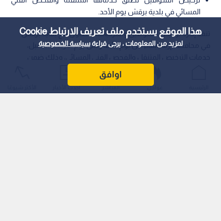
المسائي في بلدية برقش يوم الأحد.
هذا الموقع يستخدم ملف تعريف الارتباط Cookie
تنفذ إدارة ترخيص السواقين والمركبات، بالتعاون مع بلدية برقش
لمزيد من المعلومات ، يرجى قراءة
سياسة الخصوصية
في محافظة إربد، ابتداء من يوم الأحد وحتى يوم الأربعاء المقبل،
خدمات الترخيص المتنقل والفحص الفني المسائي، وذلك ضمن
المبادرة الابتكارية المعروفة باسم "بنوصلك"؛ حيث تسعى هذه
اوافق
الخطوة إلى تقديم التسهيلات الميدانية للمواطنين والمقيمين في
الرئيسية
عواجل
المباشر
أحدث الأخبار
الأكثر شيوعًا
المنطقة، بالاعتماد على أنظمة متطورة تقصر المسافات وتختصر
الإجراءات الرسمية.