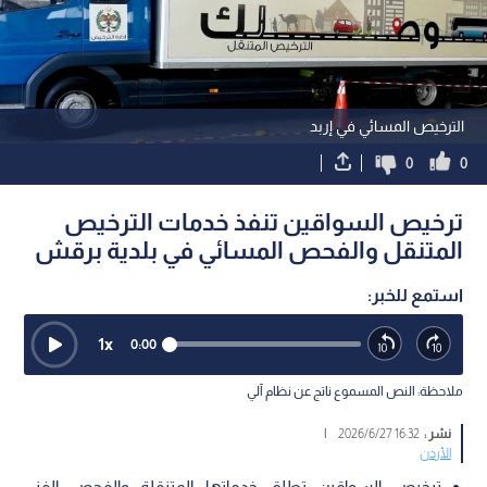
الترخيص المسائي في إربد
0
0
ترخيص السواقين تنفذ خدمات الترخيص
المتنقل والفحص المسائي في بلدية برقش
استمع للخبر:
1
x
0:00
ملاحظة: النص المسموع ناتج عن نظام آلي
نشر :
16:32 2026/6/27
|
الأردن
ترخيص السواقين تطلق خدماتها المتنقلة والفحص الفني