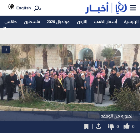
English
الرئيسية
أسعار الذهب
الأردن
مونديال 2026
فلسطين
طقس
3
الصورة من الوقفة
0
0