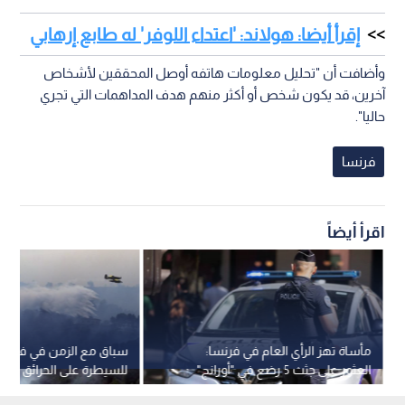
إقرأ أيضا: هولاند: 'اعتداء اللوفر' له طابع إرهابي
وأضافت أن "تحليل معلومات هاتفه أوصل المحققين لأشخاص
آخرين، قد يكون شخص أو أكثر منهم هدف المداهمات التي تجري
حاليا".
فرنسا
اقرأ أيضاً
مأساة تهز الرأي العام في فرنسا:
سباق مع الزمن في فرنسا 
العثور على جثث 5 رضع في "أورانج"
للسيطرة على الحرائق قب
يثير الصدمة
موجة الحر الجديدة