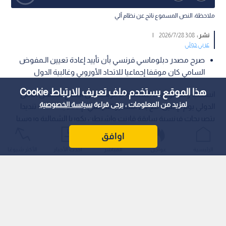
ملاحظة: النص المسموع ناتج عن نظام آلي
نشر :
3:08 2026/7/28
|
عربي دولي
صرح مصدر دبلوماسي فرنسي بأن تأييد إعادة تعيين الـمفوض
السامي كان موقفا إجماعيا للاتحاد الأوروبي وغالبية الدول
هذا الموقع يستخدم ملف تعريف الارتباط Cookie
انسحب وفد الولايات الـمتحدة الأمريكية من اجتماع لمجلس الأمن
لمزيد من المعلومات ، يرجى قراءة
سياسة الخصوصية
الدولي يوم الإثنين، مع بدء السفير الفرنسي الإدلاء بمداخلته؛ تنديدا
بتصريحات فرنسية سابقة قارنت واشنطن بكوريا الشمالية وروسيا
في سياق تصويت يتعلق بحقوق الإنسان، في خطوة تعد نادرة جدا
اوافق
داخل أروقة المجلس.
الرئيسية
عواجل
المباشر
أحدث الأخبار
الأكثر شيوعًا