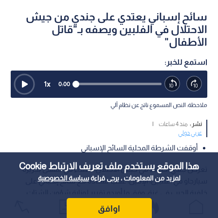
سائح إسباني يعتدي على جندي من جيش
الاحتلال في الفلبين ويصفه بـ"قاتل
الأطفال"
استمع للخبر:
1
x
0:00
ملاحظة: النص المسموع ناتج عن نظام آلي
نشر :
منذ 4 ساعات
|
عربي دولي
أوقفت الشرطة المحلية السائح الإسباني
هذا الموقع يستخدم ملف تعريف الارتباط Cookie
تعرض جندي احتياط في جيش الاحتلال لاعتداء في مقهى بجزيرة
لمزيد من المعلومات ، يرجى قراءة
سياسة الخصوصية
سيارجاو في الفلبين، الإثنين، عقب مشادة مع سائح إسباني على
خلفية الحرب في غزة، وفق ما أورده تقرير لوزارة شؤون الشتات
ومكافحة معاداة السامية التابعة لـ كيان الاحتلال.
اوافق