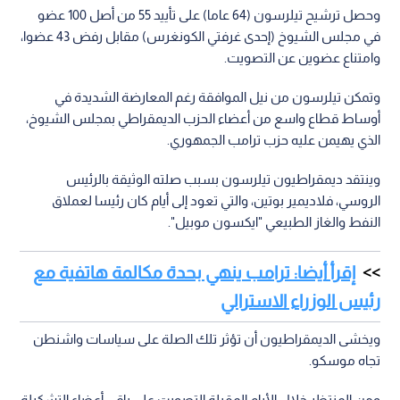
وحصل ترشيح تيلرسون (64 عاما) على تأييد 55 من أصل 100 عضو
في مجلس الشيوخ (إحدى غرفتي الكونغرس) مقابل رفض 43 عضوا،
وامتناع عضوين عن التصويت.
وتمكن تيلرسون من نيل الموافقة رغم المعارضة الشديدة في
أوساط قطاع واسع من أعضاء الحزب الديمقراطي بمجلس الشيوخ،
الذي يهيمن عليه حزب ترامب الجمهوري.
وينتقد ديمقراطيون تيلرسون بسبب صلته الوثيقة بالرئيس
الروسي، فلاديمير بوتين، والتي تعود إلى أيام كان رئيسا لعملاق
النفط والغاز الطبيعي "ايكسون موبيل".
إقرأ أيضا: ترامب ينهي بحدة مكالمة هاتفية مع
رئيس الوزراء الاسترالي
ويخشى الديمقراطيون أن تؤثر تلك الصلة على سياسات واشنطن
تجاه موسكو.
ومن المنتظر خلال الأيام المقبلة التصويت على باقي أعضاء التشكيلة