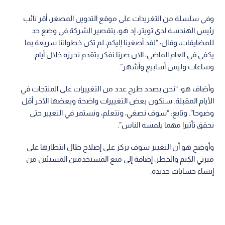
وفي سلسلة من التغريدات على موقع التدوين المصغر، أقر نائب
رئيس الهندسة لدى تويتر، إد هو، بتقصير الشركة في وضع حد
للمضايقات، وقال: “لقد أصغينا إليكم، لم تكن خطواتنا سريعة بما
يكفي في العام الماضي، الآن صرنا نفكر بتقدم نحرزه خلال أيام
وساعات وليس أسابيع وأشهر”.
وأضاف هو: “نحن بصدد طرح عدد من التغييرات على المنتجات في
الأيام المقبلة. ستكون بعض التغييرات واضحة وبعضها الآخر أقل
وضوحا”. وتابع: “سوف نصغي، ونتعلم، ونستمر في التغيير حتى
نحقق تأثيرا مهما يلمسه الناس”.
وأوضح هو أن التغيير سوف يركز على إصلاح طال انتظارها على
ميزتي الكتم والحظر، إضافة إلى منع المستخدمين المسيئين من
إنشاء حسابات جديدة.