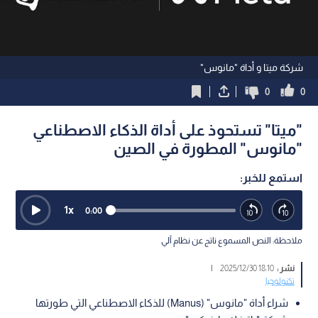
شركة ميتا و أداة "مانوس"
0
0
"ميتا" تستحوذ على أداة الذكاء الاصطناعي
"مانوس" المطورة في الصين
استمع للخبر:
1
x
0:00
ملاحظة: النص المسموع ناتج عن نظام آلي
نشر :
18:10 2025/12/30
|
تكنولوجيا
شراء أداة "مانوس" (Manus) للذكاء الاصطناعي التي طورتها