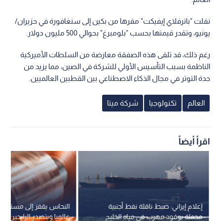
نقلت "باترفلاي إيفيكت" مقرها من بكين إلى سنغافورة في حزيران/
يونيو، وتقدر قيمتها بحسب "بلومبرغ" بحوالي 500 مليون دولار.
رغم ذلك، قد تلقى هذه الصفقة معارضة من السلطات الأميركية
الناظمة بسبب التأسيس الأولي للشركة في الصين، مما يزيد من
حدة التوتر في مجال الذكاء الاصطناعي بين القطبين العالميين.
العالم
تكنولوجيا
شركة ميتا
اقرأ أيضاً
إعلام إيراني: ضبط ناقلة نفط أجنبية
النحاس يقفز إلى مستويات
محملة بوقود مهرب في مياه الخليج
عالميا ويتصدر الرابحين ف