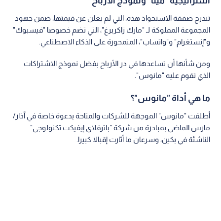
استراتيجية "ميتا" ونموذج الأرباح
تندرج صفقة الاستحواذ هذه، التي لم يعلن عن قيمتها، ضمن جهود
المجموعة المملوكة لـ "مارك زاكربرغ"، التي تضم خصوصا "فيسبوك"
و"إنستغرام" و"واتساب"، المتمحورة على الذكاء الاصطناعي.
ومن شأنها أن تساعدها في در الأرباح بفضل نموذج الاشتراكات
الذي تقوم عليه "مانوس".
ما هي أداة "مانوس"؟
أطلقت "مانوس" الموجهة للشركات والمتاحة بدعوة خاصة في آذار/
مارس الماضي بمبادرة من شركة "باترفلاي إيفيكت تكنولوجي"
الناشئة في بكين، وسرعان ما أثارت إقبالا كبيرا.