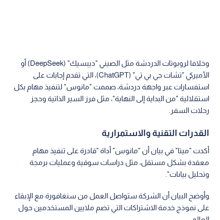
وخلافا لروبوتات الدردشة مثل الصيني "ديبسيك" (DeepSeek) أو
الأميركي "تشات جي بي تي" (ChatGPT)، التي تقدم إجابات على
استفسارات عبر واجهة دردشة، صممت "مانوس" لتنفيذ مهام بكل
استقلالية "من البداية إلى النهاية"، مثل فرز السير الذاتية وحجز
رحلات السفر.
القدرات التقنية والاستمرارية
أكدت "ميتا" في بيان أن "مانوس" أداة "قادرة على تنفيذ مهام
معقدة بشكل مستقل، مثل دراسات سوقية وعمليات برمجة
وتحليل بيانات".
وأوضح البيان أن الشركة ستواصل العمل من سنغافورة مع الإبقاء
على نموذج خدمة الاشتراكات التي تضم ملايين المستخدمين حول
العالم.