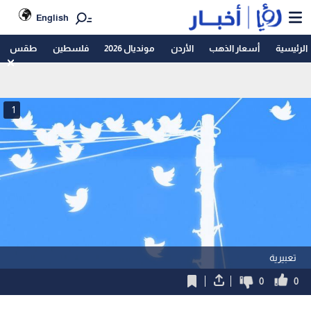
English
الرئيسية
أسعار الذهب
الأردن
مونديال 2026
فلسطين
طقس
1
تعبيرية
0
0