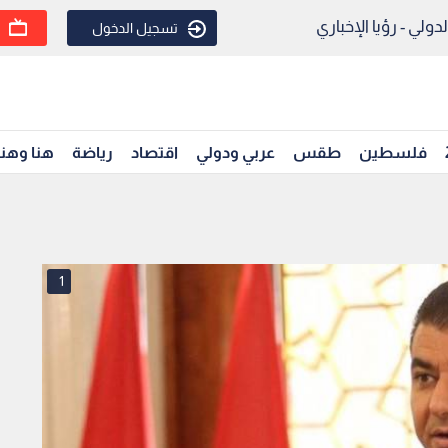
ولي - رؤيا الإخباري
تسجيل الدخول
فلسطين
طقس
عربي ودولي
اقتصاد
رياضة
هنا وهن
1