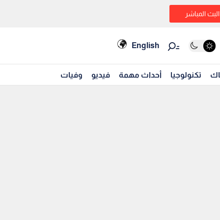
البث المباشر
English
اك
تكنولوجيا
أحداث مهمة
فيديو
وفيات