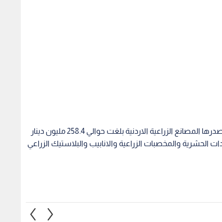
وبين الحنيفات ان الصادرات الزراعية المصنعة والتي تصدرها المصانع الزراعية الاردنية بلغت حوالي 258.4 مليون دينار
ات الحشرية والمخصبات الزراعية والانابيب والبلاستيك الزراعي
عامة: نمو الصادرات
نمو الصادرات الوطنية بنسبة 3%
406
الوطنية بنسبة 7.3% بالثلث الأول
وانخفاض العجز التجاري للأردن في
عمان" 
من عام 2026 مقارنه مع نفس
شهرين
بنسبة 30.9
20
1