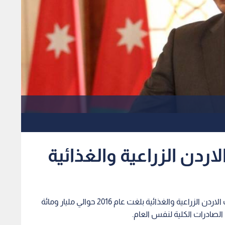
قال وزير الزراعة المهندس خالد الحنيفات بان صادرات الاردن الزراعية والغذائية بلغت عام 2016 حوالي مليار ومائة