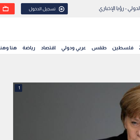
ولي - رؤيا الإخباري
تسجيل الدخول
فلسطين
طقس
عربي ودولي
اقتصاد
رياضة
هنا وهن
1