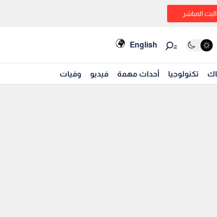
البث المباشر
English
اك
تكنولوجيا
أحداث مهمة
فيديو
وفيات