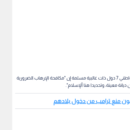
وقالت ميركل للصحافيين معلقة على تقييد دخول مواطني 7 دول ذات غالبية مسلمة إن "مكافحة الإرهاب الضرورية
يانة معينة، وتحديدا هنا ألإسلام".
البون منع ترامب من دخول بلادهم