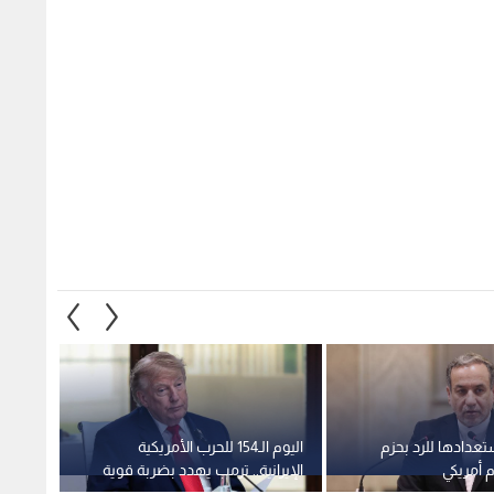
تعدادها للرد بحزم
اليوم الـ154 للحرب الأمريكية
الحرس 
 أمريكي
الإيرانية.. ترمب يهدد بضربة قوية
استهد
ويترك باب التفاوض مفتوحا
هرمز