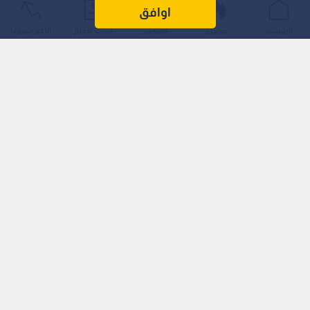
اوافق
الرئيسية
عواجل
المباشر
أحدث الأخبار
الأكثر شيوعًا
وجاءت مطالبة "البشير"، خلال مداخلة لها تحت القبة، في غمرة
انشغال مجلس النواب بمناقشة جدول أعمال الجلسة رقم (13) من
دورته العادية الثانية، والتي خصصت لدراسة مواد مشروع القانون
المعدل لقانون المنافسة لسنة 2025.
وأكدت النائب البشير أن مكتبها تلقى سيلا من الاتصالات
والمناشدات من الأشقاء في فلسطين، يطلبون فيها تسهيل
إجراءات حضورهم إلى الأردن.