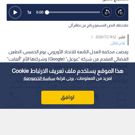
1
x
0:00
ملاحظة: النص المسموع ناتج عن نظام آلي
نشر :
14:52 2026/7/2
|
عربي دولي
رفضت محكمة العدل التابعة للاتحاد الأوروبي، يوم الخميس، الطعن
القضائي المقدم من شركة "غوغل" (Google) وشركتها الأم "ألفابت"
(Alphabet)، مؤيدة بذلك حكما سابقا يقضي بفرض غرامة مالية غير
هذا الموقع يستخدم ملف تعريف الارتباط Cookie
مسبوقة بلغت 4.1 مليار يورو. ويسدل هذا القرار النهائي الستار على
لمزيد من المعلومات ، يرجى قراءة
سياسة الخصوصية
نزاع قانوني استمر ثماني سنوات، محوره اتهام الشركة الأمريكية
بإساءة استغلال هيمنة نظام التشغيل "أندرويد" (Android) للهواتف
المحمولة لإعاقة الشركات المنافسة.
اوافق
الرئيسية
عواجل
المباشر
أحدث الأخبار
الأكثر شيوعًا