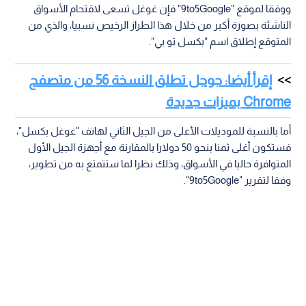
ووفقا لموقع "9to5Google" فإن غوغل تسعى لاقتحام الأسواق
الناشئة بصورة أكبر من خلال هذا الطراز الرخيص نسبيا، والذي من
المتوقع إطلاق اسم "بكسل تو بي".
إقرأ أيضا: جوجل تطلق النسخة 56 من متصفح
Chrome بميزات جديدة
أما بالنسبة للموديلات الأعلى من الجيل الثاني لهاتف "غوغل بكسل"،
فستكون أغلى ثمنا بنحو 50 دولارا بالمقارنة مع أجهزة الجيل الأول
المتوافرة حاليا في الأسواق، وذلك نظرا لما ستتمتع به من تطوير،
وفقا لتقرير "9to5Google".