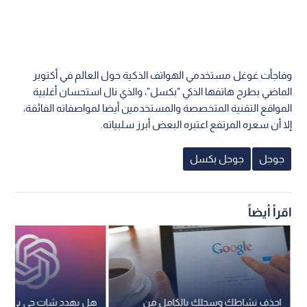
وفاجأت غوغل مستخدمي الهواتف الذكية حول العالم في أكتوبر
الماضي بطرح هاتفها الذكي "بكسل"، والذي نال استحسان أغلبية
المواقع التقنية المتخصصة والمستخدمين أيضا لمواصفاته الفائقة،
إلا أن سعره المرتفع اعتبره البعض أبرز سلبياته.
جوجل
جوجل بكسل
اقرأ أيضاً
احذف نشاطك وسجلك بالكامل من
هل يهدد شات جي بي تي