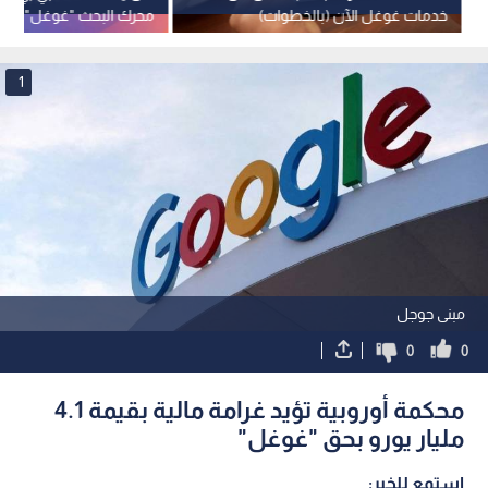
خدمات غوغل الآن (بالخطوات)
محرك البحث "غوغل"؟
1
مبنى جوجل
0
0
محكمة أوروبية تؤيد غرامة مالية بقيمة 4.1
مليار يورو بحق "غوغل"
استمع للخبر: