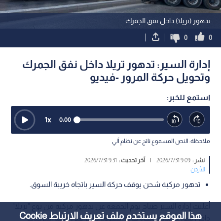
تدهور (تريلا) داخل نفق الجمرك
0
0
إدارة السير: تدهور تريلا داخل نفق الجمرك
وتحويل حركة المرور -فيديو
استمع للخبر:
1
x
0:00
ملاحظة: النص المسموع ناتج عن نظام آلي
نشر :
9:09 2026/7/31
|
آخر تحديث :
9:31 2026/7/31
الأردن
تدهور مركبة شحن يوقف حركة السير باتجاه خريبة السوق.
أعلنت إدارة السير صباح يوم الجمعة عن تدهور مركبة من نوع "تريلا"
هذا الموقع يستخدم ملف تعريف الارتباط Cookie
داخل نفق الجمرك باتجاه خربة السوق، ما أثر على حركة المركبات