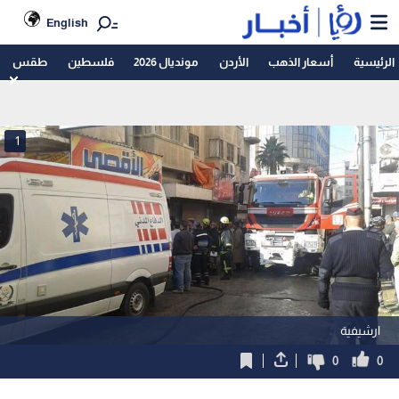
English
الرئيسية
أسعار الذهب
الأردن
مونديال 2026
فلسطين
طقس
1
ارشيفية
0
0