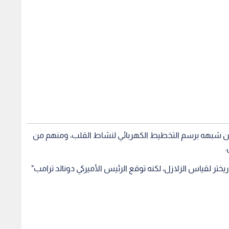
 من شبهه برسم التخطيط الكهربائي لنشاط القلب، ومنهم من
.
تر لقياس الزلازل، لكنه توقع الرئيس الأميركي دونالد ترامب"
 في عهد ترمب..
ترمب يكشف موعد إعلان قادة
ترمب: 
 اتفاقية باريس
مجلس السلام لإدارة غزة
رونالد