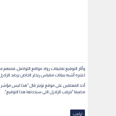
وأثار التوقيع تعليقات رواد مواقع التواصل، فمنهم
اعتبره أشبه ببيانات مقياس ريختر الخاص برصد الزلازل
أحد المعلقين على موقع تويتر قال "هذا ليس مؤشر ريخ
مضيفا "نترقب الزلازل التي سيحدثها هذا التوقيع".
ترامب
اقرأ أيضاً
عد تعليق
أزمة أسعار النقل تشعل الجدل
للمرة الثانية
ن قبل مواجهة
قبل المونديال
واشنطن خارج
للمناخ