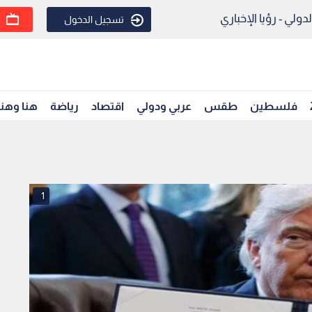
ولي - رؤيا الإخباري
تسجيل الدخول
فلسطين
طقس
عربي ودولي
اقتصاد
رياضة
هنا وهن
1