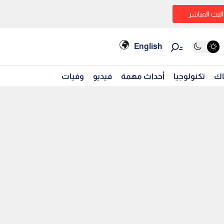
البث المباشر
English
اك
تكنولوجيا
أحداث مهمة
فيديو
وفيات