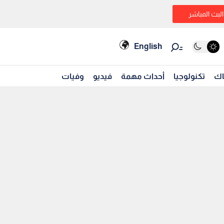
البث المباشر
English
اك
تكنولوجيا
أحداث مهمة
فيديو
وفيات