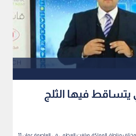
ي يتساقط فيها الثلج
طرأ نهار اليوم انخفاض واضح على درجات الحرارة في مختلف مناطق المملكة، وبلغت العظمى في العاصمة عمان 11