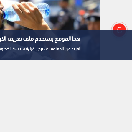
أ ف ب: ارتفاع حصيلة هجوم الحوثيين
على معسكرات تابعة...
هذا الموقع يستخدم ملف تعريف الارتباط e
لمزيد من المعلومات ، يرجى قراءة
سياسة الخصوص
0
1
"طقس العرب": كتلة هو