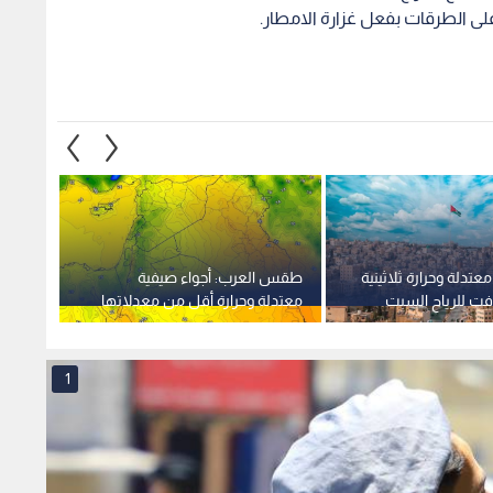
ى الطرقات بفعل غزارة الامطار.
عتدلة وحرارة ثلاثينية
طقس العرب: أجواء صيفية
طقس 
ت للرياح السبت
معتدلة وحرارة أقل من معدلاتها
وصافي 
في الأردن الأحد
تدريجي
الأسبو
1