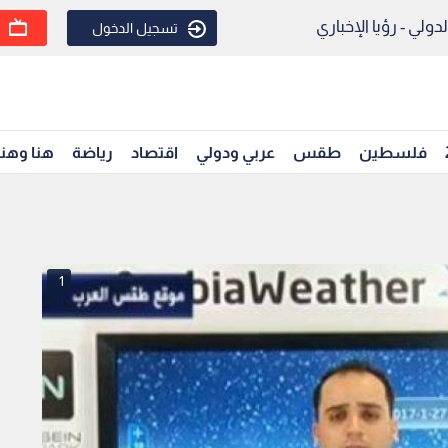
ولي - رؤيا الإخباري
تسجيل الدخول
فلسطين
طقس
عربي ودولي
اقتصاد
رياضة
هنا وهن
1