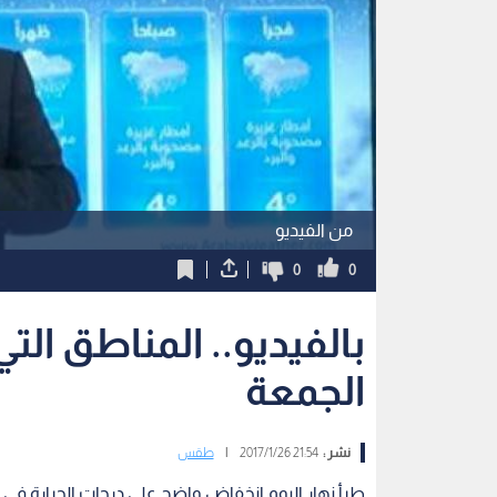
من الفيديو
0
0
بالفيديو.. المناطق الت
الجمعة
نشر :
21:54 2017/1/26
|
طقس