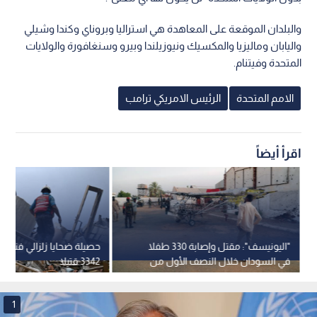
والبلدان الموقعة على المعاهدة هي استراليا وبروناي وكندا وشيلي
واليابان وماليزيا والمكسيك ونيوزيلندا وبيرو وسنغافورة والولايات
المتحدة وفيتنام.
الامم المتحدة
الرئيس الامريكي ترامب
اقرأ أيضاً
"اليونيسف": مقتل وإصابة 330 طفلا
حصيلة ضحايا زلزالي فنزويلا
في السودان خلال النصف الأول من
3342 قتيلا
عام 2026
1