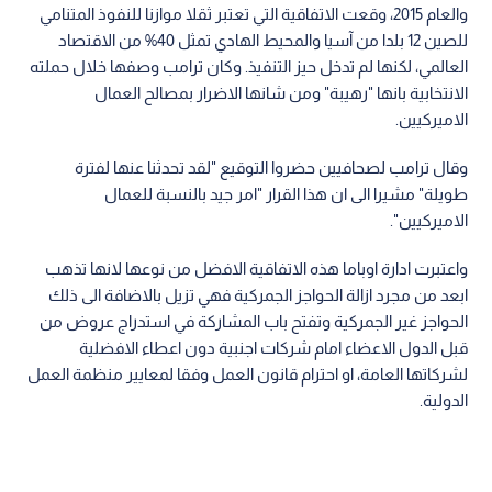
والعام 2015، وقعت الاتفاقية التي تعتبر ثقلا موازنا للنفوذ المتنامي
للصين 12 بلدا من آسيا والمحيط الهادي تمثل 40% من الاقتصاد
العالمي، لكنها لم تدخل حيز التنفيذ. وكان ترامب وصفها خلال حملته
الانتخابية بانها "رهيبة" ومن شانها الاضرار بمصالح العمال
الاميركيين.
وقال ترامب لصحافيين حضروا التوقيع "لقد تحدثنا عنها لفترة
طويلة" مشيرا الى ان هذا القرار "امر جيد بالنسبة للعمال
الاميركيين".
واعتبرت ادارة اوباما هذه الاتفاقية الافضل من نوعها لانها تذهب
ابعد من مجرد ازالة الحواجز الجمركية فهي تزيل بالاضافة الى ذلك
الحواجز غير الجمركية وتفتح باب المشاركة في استدراج عروض من
قبل الدول الاعضاء امام شركات اجنبية دون اعطاء الافضلية
لشركاتها العامة، او احترام قانون العمل وفقا لمعايير منظمة العمل
الدولية.