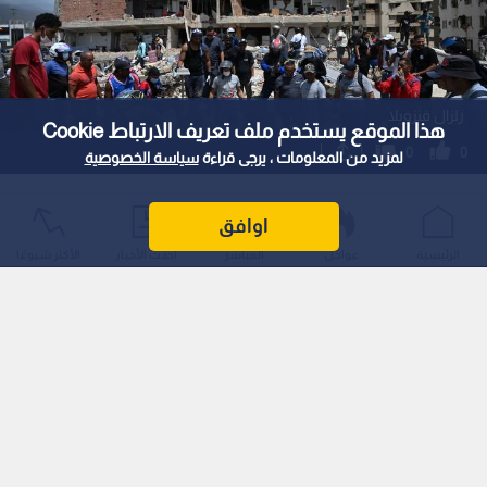
زلزال فنزويلا
هذا الموقع يستخدم ملف تعريف الارتباط Cookie
0
0
لمزيد من المعلومات ، يرجى قراءة
سياسة الخصوصية
الأمم المتحدة تقدر بأن نحو 6,8 ملايين
اوافق
شخص قد يتأثرون بزلزالي فنزويلا
الرئيسية
عواجل
المباشر
أحدث الأخبار
الأكثر شيوعًا
استمع للخبر:
1
x
0:00
ملاحظة: النص المسموع ناتج عن نظام آلي
نشر :
17:09 2026/6/27
|
آخر تحديث :
17:09 2026/6/27
عربي دولي
الأمم المتحدة: 6.8 مليون شخص مهددون بتبعات زلزال فنزويلا