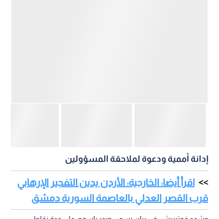
إدانة أممية ودعوة لملاحقة المسؤولين
اقرأ أيضا: الخارجية: الأردن يدين التفجير الإرهابي
قرب القصر العدلي بالعاصمة السورية دمشق
وشدد غوتيريش، في بيان رسمي صدر باسمه، على عدة نقاط