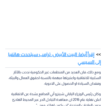
إقرأ أيضا: البيت الأبيض: ترامب سيتحدث هاتفيا
إلى السيسي
ومع ذلك، فان العديد من المنظمات غير الحكومية نددت بالآثار
السلبية للاتفاقية واعتبرتها مبهمة بالنسبة لحقوق العمال والبيئة،
وفقدان السيادة او الحصول على الادوية.
وكان رئيس الوزراء الياباني شينزو آبي المدافع بشدة عن الاتفاقية
اعلن نهاية عام 2016 ان معاهدة التبادل الحر عبر المحيط الهادئ
بدون الولايات المتحدة "لن يكون لها اي معنى".