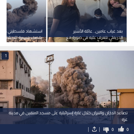
بعد غياب عامين.. عائلة الأسير
استشهاد فلسطيني وإصاب
الدريملي تتعرف عليه في صورة مع
بقصف مسيرة للاحتلال ش
مجندتين وتكشف كواليس اختفائه
1
تصاعد الدخان والنيران خلال غارة إسرائيلية على مسجد المتقين في مدينة
غزة
0
0