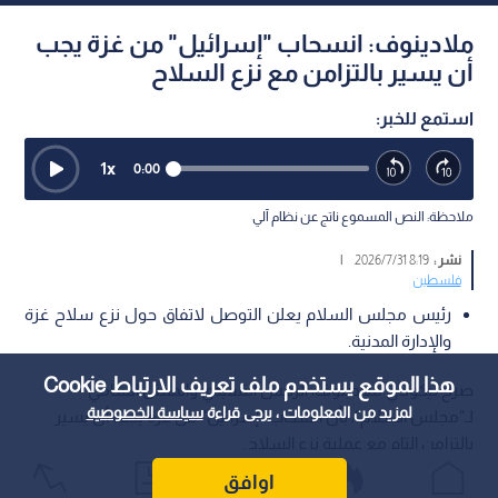
ملادينوف: انسحاب "إسرائيل" من غزة يجب
أن يسير بالتزامن مع نزع السلاح
استمع للخبر:
1
x
0:00
ملاحظة: النص المسموع ناتج عن نظام آلي
نشر :
8:19 2026/7/31
|
فلسطين
رئيس مجلس السلام يعلن التوصل لاتفاق حول نزع سلاح غزة
والإدارة المدنية.
هذا الموقع يستخدم ملف تعريف الارتباط Cookie
صرح نيكولاي ملادينوف، الرئيس التنفيذي والممثل السامي
لمزيد من المعلومات ، يرجى قراءة
سياسة الخصوصية
لـ"مجلس السلام"، بأن انسحاب "إسرائيل" من غزة يجب أن يسير
بالتزامن التام مع عملية نزع السلاح.
اوافق