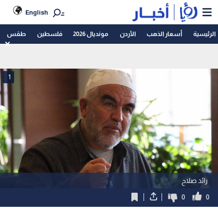
English
الرئيسية
أسعار الذهب
الأردن
مونديال 2026
فلسطين
طقس
1
رائد صلاح
0
0