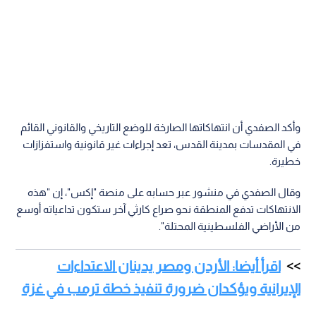
وأكد الصفدي أن انتهاكاتها الصارخة للوضع التاريخي والقانوني القائم
في المقدسات بمدينة القدس، تعد إجراءات غير قانونية واستفزازات
خطيرة.
وقال الصفدي في منشور عبر حسابه على منصة "إكس"، إن "هذه
الانتهاكات تدفع المنطقة نحو صراع كارثي آخر ستكون تداعياته أوسع
من الأراضي الفلسطينية المحتلة".
اقرأ أيضا: الأردن ومصر يدينان الاعتداءات
الإيرانية ويؤكدان ضرورة تنفيذ خطة ترمب في غزة