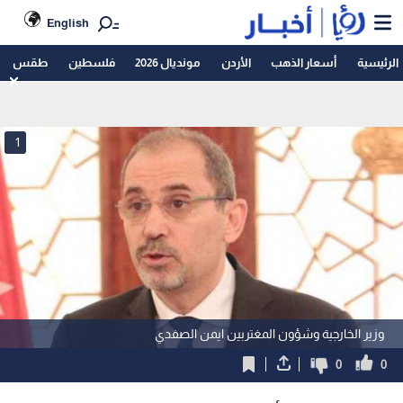
English
الرئيسية
أسعار الذهب
الأردن
مونديال 2026
فلسطين
طقس
1
وزير الخارجية وشؤون المغتربين ايمن الصفدي
0
0