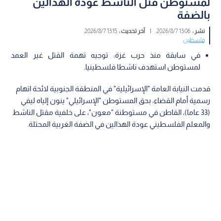
لمستوطن قتل الناشط عودة الهذالين
بالضفة
نشر :
13:06 2026/8/7
|
آخر تحديث :
13:15 2026/8/7
فلسطين
في سابقة منذ حرب غزة: توجيه تهمة القتل غير العمد
لمستوطن استهدف ناشطا فلسطينيا.
قدمت النيابة العامة "الإسرائيلية" في المنطقة الجنوبية لائحة اتهام
رسمية أمام القضاء، بحق المستوطن "الإسرائيلي" ينون إلياه ليفي
(33 عاما)، القاطن في مستوطنة "معون"، على خلفية مقتل الناشط
والمعلم الفلسطيني عودة الهذالين في الضفة الغربية المحتلة.