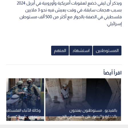
ويذكر أن ليفي خضع لعقوبات أمريكية وأوروبية في أبريل 2024
بسبب هجمات سابقة، في وقت يعيش فيه نحو 3 ملايين
فلسطيني في الضفة بالجوار مع أكثر من 500 ألف مستوطن
إسرائيلي.
المستوطنين
استشهاد
المتهم
اقرأ أيضاً
بالفيديو.. مستوطنون يعتدون
وكالة الأنباء الفلسطينية
بالحجارة والبصق على كنيسة في الحي
يعتدون على الكنيسة الأرم
الأرمني بالقدس المحتلة
القدس وجيش الاحتلال ي