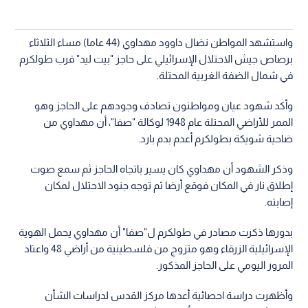
واستشهد المواطن نضال داوود مهداوي (44 عاما) مساء الثلاثاء
برصاص جيش الاحتلال الإسرائيلي على حاجز "بيت ليد" قرب طولكرم
في شمال الضفة الغربية المحتلة.
وأكد شهود عيان ومواطنون تصادف وجودهم على الحاجز وهو
الممر للأراضي المحتلة عام 1948 لوكالة "صفا"، أن مهداوي من
ضاحية شويكة بطولكرم أعدم بدم بارد.
وذكر الشهود أن مهداوي كان يسير باتجاه الحاجز ثم سمع صوت
إطلاق نار في المكان فوقع أرضا ثم توجه جنود الاحتلال لمكان
إصابته.
بدورها ذكرت مصادر في طولكرم ل"صفا" أن مهداوي يحمل الهوية
الإسرائيلية الزرقاء وهو متزوج من فلسطينية من أراضي 48 واعتاد
المرور اليومي على الحاجز المذكور.
وأظهرت دراسة احصائية أعدها مركز القدس لدراسات الشأن