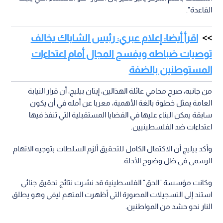
القاعدة".
اقرأ أيضا: إعلام عبري: رئيس الشاباك يخالف
توصيات ضباطه ويفسح المجال أمام اعتداءات
المستوطنين بالضفة
من جانبه، صرح محامي عائلة الهذالين، إيتان بيليج، أن قرار النيابة
العامة يمثل خطوة بالغة الأهمية، معربا عن أمله في أن يكون
سابقة يمكن البناء عليها في القضايا المستقبلية التي تنفذ فيها
اعتداءات ضد الفلسطينيين.
وأكد بيليج أن الاكتمال الكامل للتحقيق ألزم السلطات بتوجيه الاتهام
الرسمي في ظل وضوح الأدلة.
وكانت مؤسسة "الحق" الفلسطينية قد نشرت نتائج تحقيق جنائي
استند إلى التسجيلات المصورة التي أظهرت المتهم ليفي وهو يطلق
النار نحو حشد من المواطنين.