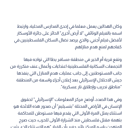
وكان الهذالين يعمل معلما في إحدى المدارس المحلية، وارتبط
اسمه بالفيلم الوثائقي "لا أرض أخرى" الحائز على جائزة الأوسكار
لأفضل فيلم أجنبي، والذي يرصد نضال السكان الفلسطينيين في
كفاحهم لمنع هدم منازلهم.
وتقع قرية أم الخير في منطقة مسافر يطا التي تواجه فيها
التجمعات السكانية الفلسطينية اعتداءات وأعمال عنف متكررة من
جانب المستوطنين، إلى جانب عمليات هدم المنازل التي ينفذها
جيش الاحتلال الإسرائيلي بعد إعلان أجزاء واسعة من المنطقة
"مناطق تدريب وإطلاق نار عسكرية".
وفي هذا الصدد، أوضح مركز المعلومات "الإسرائيلي" لحقوق
الإنسان في الأراضي المحتلة "بتسيليم" أن صدور هذه اللائحة هو
استثناء يمثل المرة الأولى التي يقدم فيها مستوطن للمحاكمة
بتهمة مقتل فلسطيني منذ الشرارة الأولى للحرب، حيث صرح
المتهدث باسم المركز يائير دفير بأن القرار "هو الاستثناء الذي يثبت