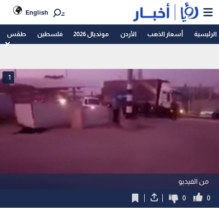
English
الرئيسية
أسعار الذهب
الأردن
مونديال 2026
فلسطين
طقس
1
من الفيديو
0
0