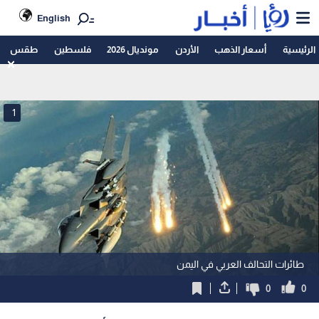
English
الرئيسية
أسعار الذهب
الأردن
مونديال 2026
فلسطين
طقس
1
طائرات التحالف العربي في اليمن
0
0