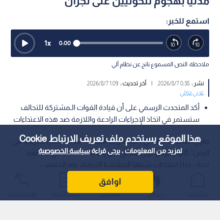
مدنيا بهجوم للحوثيين على نجران
استمع للخبر:
1
x
0:00
ملاحظة: النص المسموع ناتج عن نظام آلي
نشر :
0:38 2026/8/7
|
آخر تحديث :
1:09 2026/8/7
عربي دولي
أكد المتحدث الرسمي على أن قيادة القوات الـمشتركة للتحالف
ستستمر في اتخاذ الإجراءات الرادعة واللازمة ضد هذه الاعتداءات
هذا الموقع يستخدم ملف تعريف الارتباط Cookie
صرح المتحدث الرسمي باسم قوات التحالف "تحالف دعم الشرعية في
لمزيد من المعلومات ، يرجى قراءة
سياسة الخصوصية
اليمن"، اللواء الركن تركي المالكي، عن إصابة (11) مدنيا في منطقة
نجران جراء اعتداءات شنتها الميليشيا الحوثية، يوم الخميس.
اوافق
الرئيسية
عواجل
المباشر
أحدث الأخبار
الأكثر شيوعًا