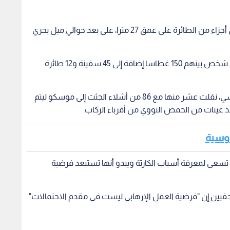
وكانت المتحدثة باسم فريق البحث صرحت أنه عثر على أجزاء من الطائرة على عمق 27 مترا، على بعد حوالي ميل بحري
ويشارك في عمليات البحث عن الطائرة أكثر من 3500 شخص بينهم 150 غطاسا إضافة إلى 45 سفينة و12 طائرة
وعثر حتى الآن على جثث 11 شخصا وفق الجيش الروسي، نقلت عشر منها مع 86 من أشلاء الجثث إلى موسكو ليتم
ذ عينات من الحمض النووي من أقرباء الركاب.
روسية
طات تسعى لمعرفة أسباب الكارثة ويبدو أنها تستبعد فرضية
يين إن "فرضية العمل الإرهابي ليست في مقدم الاحتمالات".