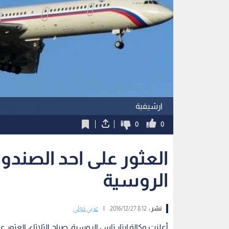
ارشيفية
0
0
العثور على احد الصندو
الروسية
نشر :
8:12 2016/12/27
|
عربي دولي
أعلنت وكالة إيتار تاس الروسية، صباح الثلاثاء، العثو