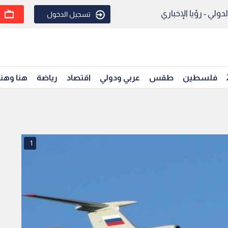
ولي - رؤيا الإخباري
تسجيل الدخول
فلسطين
طقس
عربي ودولي
اقتصاد
رياضة
هنا وهن
1