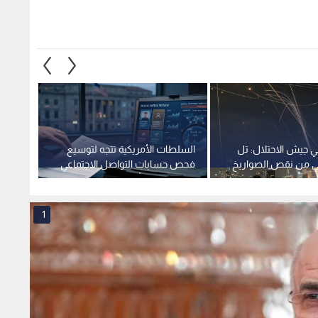
ي جيش الاحتلال: تل
السلطات الأمريكية تتجه لتوسيع
رويترز:
ني من نقص الصواريخ
فحص حسابات التواصل الاجتماعي
لتقييد
ذي تعاني منه
للمتقدمين للتأشيرات
بالولاد
1