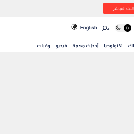
البث المباشر
English
اك
تكنولوجيا
أحداث مهمة
فيديو
وفيات