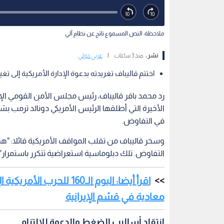
ملاحظة: النص المسموع ناتج عن نظام آلي
نشر :
منذ 3 ساعات
|
عربي دولي
اختتم قاليباف تغريدته بدعوة الإدارة الأمريكية إلى تغ
رد محمد باقر قاليباف، رئيس مجلس الأمن القومي ال
الأخيرة التي أطلقها الرئيس الأمريكي دونالد ترمب 
في التفاوض.
وسخر قاليباف من تقلب المواقف الأمريكية قائلا: "هجوم
التفاوض. تلك دبلوماسية استعراضية تتكرر باستمرار".
اقرأ أيضا: اليوم الـ160 
معادية في قشم الإيرانية
انتقاد أساليب الضغط والدعوة للالتزام