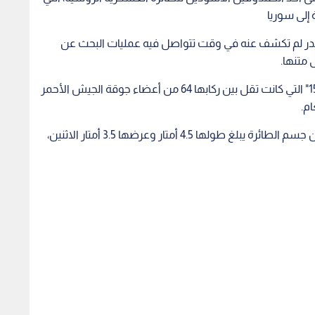
إلى سوريا
 مصدر لم تكشف عنه في وقت تتواصل فيه عمليات البحث عن
وتستمر عمليات البحث عن طائرة التوبوليف "تي يو-154" التي كانت تقل بين ركابها 64 من أعضاء جوقة الجيش الأحمر
ام.
وأعلنت وزارة الدفاع الروسية أنه تم انتشال قطعة من جسم الطائرة يبلغ طولها 4.5 أمتار وعرضها 3.5 أمتار الاثنين،