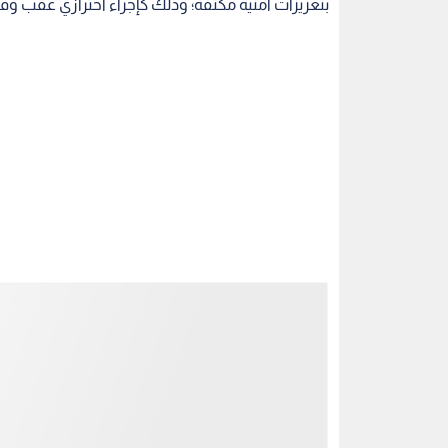
ووفقا لما أفادت به مصادر مطلعة لمراسل "رؤيا"، ف
الشرعي؛ لتحديد الأسباب العلمية والقانونية للوفاة.
وفي المقابل، نجحت الطواقم الطبية في إخراج الجنين