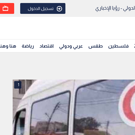
ولي - رؤيا الإخباري
تسجيل الدخول
فلسطين
طقس
عربي ودولي
اقتصاد
رياضة
هنا وهن
1