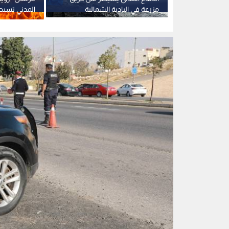
0
0
مراسل "رؤيا": الأجه
خاصا في إربد إثر وفاة
استمع للخبر: