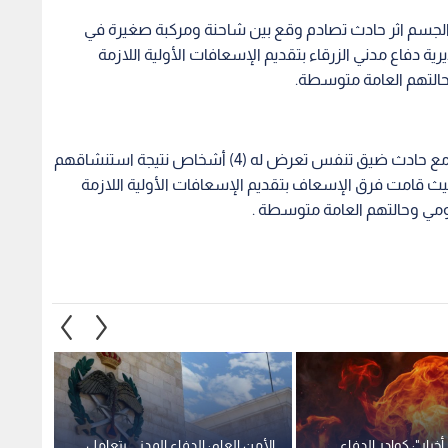
خبار": كوادر الدفاع
الأمن العام: الدفاع المدني يتعامل
مراسل 
ر على حريق منزل
مع حادث شخص محاصر داخل
أكشاك
مادبا
حفرة بمنزله في الزرقاء
المدني
المجاو
1