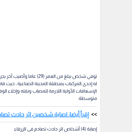
توفي شخص يبلغ من العمر (9
له إحدى المركبات بمنطقة المدينة الصناعية ، حيث 
الإسعافات الأولية اللازمة للمصاب ونقله وإخلاء ال
متوسطة.
إقرأ أيضا: اصابة شخصين اثر حادث تصاد
إصابة (4) أشخاص اثر حادث تصادم في الزرقاء
أصيب (4) أشخاص بجروح ورضوض في مختلف أنحا
منطقة الهاشمية، حيث قامت فرق الإسعاف في مديرية 
للمصابين ونقلهم إلى مستشفى الزرقاء الحكومي ، و
إصابة (4) أشخاص بضيق في تنفس بمحافظة البلقاء
الغازات المنبعثة من مدفأة الكاز في منطقة علان ، 
للمصابين ومن ثم نقلهم إلى مستشفى السلط الحكو