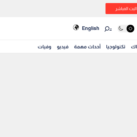
البث المباشر
English
اك
تكنولوجيا
أحداث مهمة
فيديو
وفيات