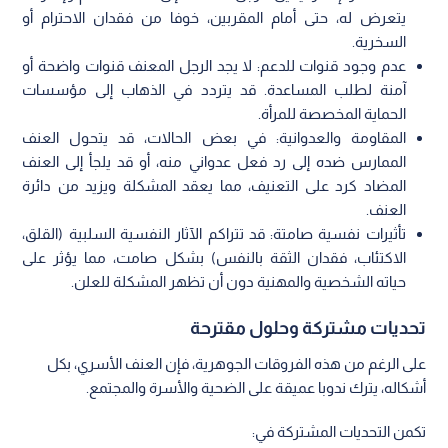
يتعرض له، حتى أمام المقربين، خوفا من فقدان الاحترام أو
السخرية.
عدم وجود قنوات للدعم: لا يجد الرجل المعنف قنوات واضحة أو
آمنة لطلب المساعدة. قد يتردد في الذهاب إلى مؤسسات
الحماية المخصصة للمرأة.
المقاومة والعدوانية: في بعض الحالات، قد يتحول العنف
الممارس ضده إلى رد فعل عدواني منه، أو قد يلجأ إلى العنف
المضاد كرد على التعنيف، مما يعقد المشكلة ويزيد من دائرة
العنف.
تأثيرات نفسية صامتة: قد تتراكم الآثار النفسية السلبية (القلق،
الاكتئاب، فقدان الثقة بالنفس) بشكل صامت، مما يؤثر على
حياته الشخصية والمهنية دون أن تظهر المشكلة للعلن.
تحديات مشتركة وحلول مقترحة
على الرغم من هذه الفروقات الجوهرية، فإن العنف الأسري، بكل
أشكاله، يترك ندوبا عميقة على الضحية والأسرة والمجتمع.
تكمن التحديات المشتركة في: