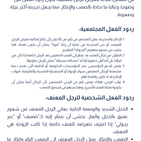
وضوحا، وغالبا ما تحاط بالصمت والإنكار، مما يجعل تجربته أكثر عزلة
وصعوبة.
ردود الفعل المجتمعية:
الإنكار والسخرية: يميل المجتمع، في كثير من الأحيان، إلى إنكار إمكانية تعرض الرجل
للتعنيف، أو حتى السخرية من فكرة أن رجلا "قويا" يمكن أن يكون ضحية. هذا
يضرب في صميم مفهوم "الرجولة" التقليدي.
التقليل من شأن العنف: قد ينظر إلى العنف الممارس ضد الرجل (خاصة إذا كان من
امرأة) على أنه أقل خطورة أو أنه "مشكلة بسيطة" يمكن للرجل تجاوزها.
نقص الدعم المؤسسي: تندر المؤسسات الحكومية أو الخاصة التي تقدم دعما
متخصصا للرجال المعنفين، سواء للإيواء أو الاستشارة النفسية والقانونية. قنوات
الإبلاغ قد لا تكون واضحة لهم.
غياب الوعي: هناك نقص كبير في الوعي المجتمعي بأن الرجال أيضا يمكن أن
يكونوا ضحايا للعنف الأسري، وهذا يسهم في استمرار الصمت.
ردود الفعل الشخصية للرجل المعنف:
الخجل الشديد والوصمة الذاتية: يعاني الرجل المعنف من شعور
عميق بالخجل والعار. يخشى أن ينظر إليه كـ"ضعيف" أو "غير
رجولي" إذا اعترف بتعرضه للعنف، خاصة إذا كانت الزوجة هي
المعنف.
الصمت والإنكار: يميل الرجل المعنف إلى الصمت التام وإنكار ما