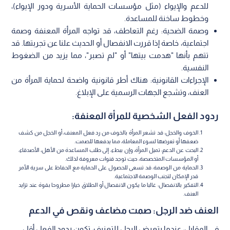
للدعم والإيواء (مثل مؤسسات الحماية الأسرية ودور الإيواء)،
وخطوط ساخنة للمساعدة.
وصمة الضحية: رغم التعاطف، قد تواجه المرأة المعنفة وصمة
اجتماعية، خاصة إذا قررت الانفصال أو الحديث علنا عن تجربتها. قد
تتهم بأنها "هدمت بيتها" أو "لم تصبر"، مما يزيد من الضغوط
النفسية.
الإجراءات القانونية: هناك أطر قانونية واضحة لحماية المرأة من
العنف، وتشجع الجهات الرسمية على الإبلاغ.
ردود الفعل الشخصية للمرأة المعنفة:
الخوف والخجل: قد تشعر المرأة بالخوف من رد فعل المعنف، أو الخجل من كشف
ضعفها أو تعرضها لسوء المعاملة، مما يدفعها للصمت.
البحث عن الدعم: تميل المرأة، وإن ببطء، إلى طلب المساعدة من الأهل، الأصدقاء،
أو المؤسسات المتخصصة، حيث توجد قنوات معروفة لذلك.
الحماية من الوصمة: قد تسعى للحصول على الحماية مع الحفاظ على سرية الأمر
قدر الإمكان لتجنب الوصمة الاجتماعية.
التفكير بالانفصال: غالبا ما يكون الانفصال أو الطلاق خيارا مطروحا بقوة عند تزايد
العنف.
العنف ضد الرجل: صمت مضاعف ونقص في الدعم
في المقابل، عندما يتعرض الرجل للتعنيف، تكون ردود الفعل أقل