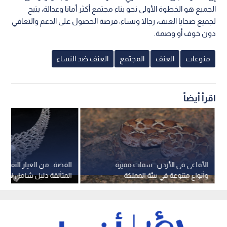
الجميع هو الخطوة الأولى نحو بناء مجتمع أكثر أمانا وعدالة، يتيح
لجميع ضحايا العنف، رجالا ونساء، فرصة الحصول على الدعم والتعافي
دون خوف أو وصمة.
منوعات
العنف
المجتمع
العنف ضد النساء
اقرأ أيضاً
الأفاعي في الأردن.. سمات مميزة
الفضة.. من العيار النقي إ
وأنواع متنوعة في بيئة المملكة
المتألقة دليل شامل لأنوا
وعياراتها