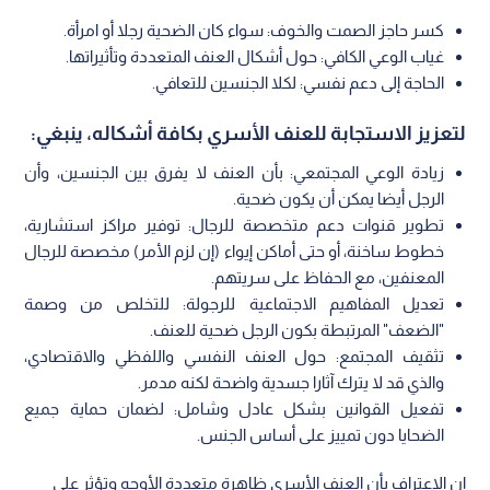
كسر حاجز الصمت والخوف: سواء كان الضحية رجلا أو امرأة.
غياب الوعي الكافي: حول أشكال العنف المتعددة وتأثيراتها.
الحاجة إلى دعم نفسي: لكلا الجنسين للتعافي.
لتعزيز الاستجابة للعنف الأسري بكافة أشكاله، ينبغي:
زيادة الوعي المجتمعي: بأن العنف لا يفرق بين الجنسين، وأن
الرجل أيضا يمكن أن يكون ضحية.
تطوير قنوات دعم متخصصة للرجال: توفير مراكز استشارية،
خطوط ساخنة، أو حتى أماكن إيواء (إن لزم الأمر) مخصصة للرجال
المعنفين، مع الحفاظ على سريتهم.
تعديل المفاهيم الاجتماعية للرجولة: للتخلص من وصمة
"الضعف" المرتبطة بكون الرجل ضحية للعنف.
تثقيف المجتمع: حول العنف النفسي واللفظي والاقتصادي،
والذي قد لا يترك آثارا جسدية واضحة لكنه مدمر.
تفعيل القوانين بشكل عادل وشامل: لضمان حماية جميع
الضحايا دون تمييز على أساس الجنس.
إن الاعتراف بأن العنف الأسري ظاهرة متعددة الأوجه وتؤثر على