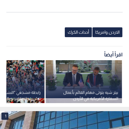
الاردن وامريكا
أحداث الكرك
اقرأ أيضاً
بيتر شيه يتولى مهام القائم بأعمال
رابطة مشجعي "النشامى" 
السفارة الأمريكية في الأردن
تعلن خطتها لمونديال 2026
1