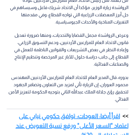
من جهته، ثمن رئيس الاتحاد العام للمزارعين الأردنيين عودة
الرواشدة زيارة الوزير، مؤكدا أن الاتحاد شريك فاعل وسيساهم في
حل أبرز المعضلات الزراعية التي تواجه القطاع، وفي مقدمتها
التغيرات المناخية والأحداث الجيوسياسية.
وعرض الرواشدة مجمل القضايا والتحديات، ومنها ضرورة تعديل
قانون الاتحاد العام للمزارعين الأردنيين، ودعم التسويق الزراعي،
وإعادة النظر في بعض التشريعات والقوانين الناظمة للعمل في
القطاع، إلى جانب دراسة حلول للآبار غير المرخصة وتنظيم الإنتاج
والصناعات الغذائية.
بدوره، قال المدير العام للاتحاد العام للمزارعين الأردنيين المهندس
محمود العوران، إن الزيارة تأتي لمزيد من التعاون وتضافر الجهود
لتحقيق رؤى جلالة الملك عبدالله الثاني بتوجيه الحكومة لتعزيز الأمن
الغذائي.
اقرأ أيضا: العودات: توافق حكومي نيابي على
اعتماد "السعر الأعلى" ورفع نسبة التعويض عند