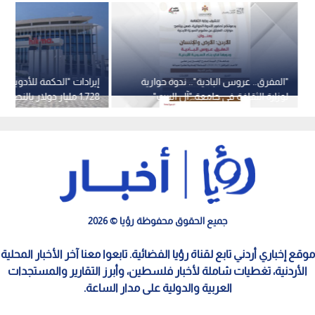
"المفرق.. عروس البادية".. ندوة حوارية
إيرادات "الحكمة للأدوية" ت
لوزارة الثقافة في جامعة "آل البيت"
1.728 مليار دولار بالنصف الأول
الأحد
جميع الحقوق محفوظة رؤيا © 2026
موقع إخباري أردني تابع لقناة رؤيا الفضائية. تابعوا معنا آخر الأخبار المحلية
الأردنية، تغطيات شاملة لأخبار فلسطين، وأبرز التقارير والمستجدات
العربية والدولية على مدار الساعة.