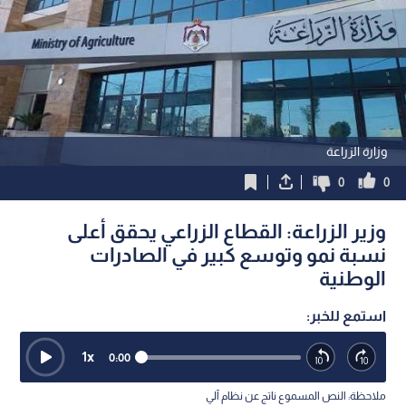
وزارة الزراعة
0
0
وزير الزراعة: القطاع الزراعي يحقق أعلى
نسبة نمو وتوسع كبير في الصادرات
الوطنية
استمع للخبر:
1
x
0:00
ملاحظة: النص المسموع ناتج عن نظام آلي