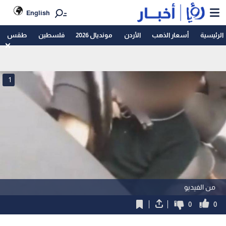
English
الرئيسية
أسعار الذهب
الأردن
مونديال 2026
فلسطين
طقس
1
من الفيديو
0
0