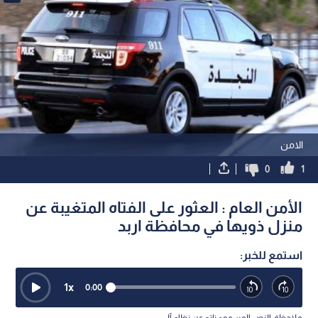
الامن
0
1
الأمن العام : العثور على الفتاه المتغيبة عن
منزل ذويها في محافظة اربد
استمع للخبر:
1
x
0:00
ملاحظة: النص المسموع ناتج عن نظام آلي