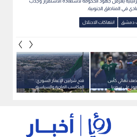
رائيلية يعرقل جهود الحكومة لاستعادة الاستقرار وجذب
دي في المناطق الجنوبية.
 دمشق
انتهاكات الاحتلال
نصف نهائي كأس
فتح شرايين الإعمار السوري..
تعرف إ
فوز على سوريا
المكاسب المادية والسياسية
الذي أ
 لا شيئ
لإلغاء "قانون قيصر"