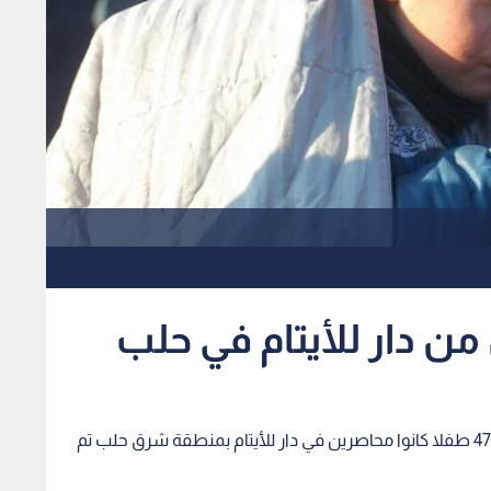
ن دار للأيتام في حلب
قالت منظمة الأمم المتحدة للطفولة (يونيسيف)، إن 47 طفلا كانوا محاصرين في دار للأيتام بمنطقة شرق حلب تم