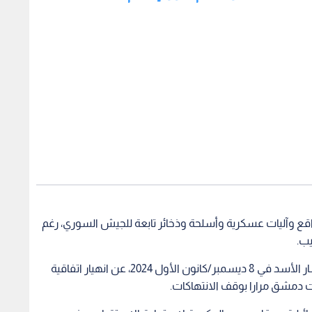
 وآليات عسكرية وأسلحة وذخائر تابعة للجيش السوري، رغم
يب.
ويأتي ذلك بعد إعلان إسرائيل، عقب إسقاط نظام بشار الأسد في 8 ديسمبر/كانون الأول 2024، عن انهيار اتفاقية