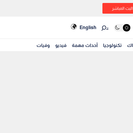
البث المباشر
English
اك
تكنولوجيا
أحداث مهمة
فيديو
وفيات