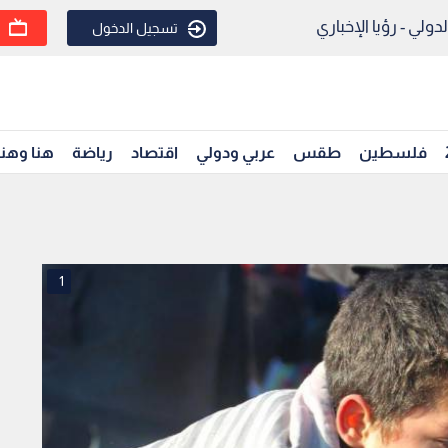
ولي - رؤيا الإخباري
تسجيل الدخول
فلسطين
طقس
عربي ودولي
اقتصاد
رياضة
هنا وهن
1