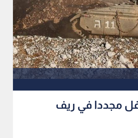
غل مجددا في ريف