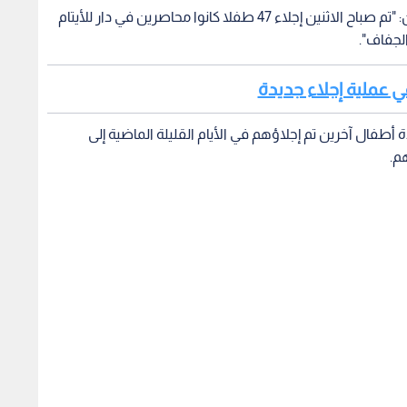
وقال المدير الإقليمي ليونيسيف غيرت كابيلير، في بيان: "تم صباح الاثنين إجلاء 47 طفلا كانوا محاصرين في دار للأيتام
لجفاف".
 عملية إجلاء جديدة
طفال آخرين تم إجلاؤهم في الأيام القليلة الماضية إلى
م.