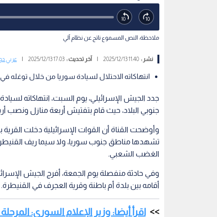
ملاحظة: النص المسموع ناتج عن نظام آلي
نشر :
11:40 2025/12/13
|
آخر تحديث :
17:03 2025/12/13
|
عربي دو
انتهاكاته الاحتلال لسيادة سوريا من خلال توغله في 
جدد الجيش الإسرائيلي، يوم السبت، انتهاكاته لسيادة
جنوبي البلاد، حيث قام بتفتيش أربعة منازل ونصب أربع
وأوضحت القناة أن القوات الإسرائيلية دخلت القرية 
تشهدها مناطق جنوب سوريا، ولا سيما ريف القنيطرة، 
الغضب الشعبي.
وفي حادثة منفصلة يوم الجمعة، أفرج الجيش الإسرائ
أقامه بين بلدة أم باطنة وقرية العجرف في القنيطرة.
اقرأ أيضا: وزير الإعلام السوري: المرحلة 