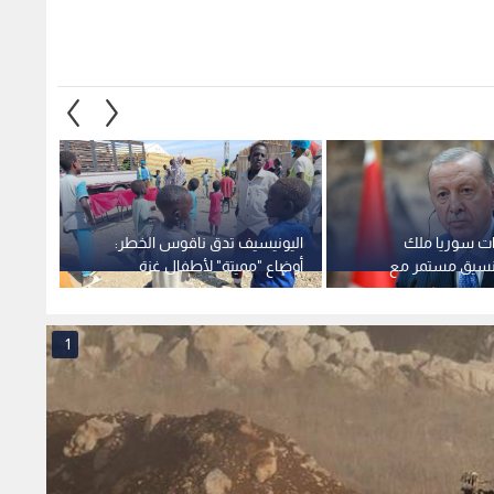
وات سوريا ملك
اليونيسيف تدق ناقوس الخطر:
عقب س
نسيق مستمر مع
أوضاع "مميتة" لأطفال غزة
إدارة 
عادة الإعمار
ومجاعة رسمية تضرب مدن
لتقييم 
السودان
1