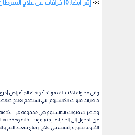
وفى محاولة لاكتشاف فوائد أدوية تعالج أمراض أخرى
حاصرات قنوات الكالسيوم التي تستخدم لعلاج ضغط ا
وحاصرات قنوات الكالسيوم هي مجموعة من الأدوية ال
من الدخول إلى الخلايا، ما يمنع موت الخلية وفقدانها
الأدوية بصورة رئيسية في علاج ارتفاع ضغط الدم وال
وأدوية حاصرات قنوات الكالسيوم الأكثر شيوعا هي عقاق
واكتشف فريق البحث، أن تلك الأدوية أثبتت نتائج مخب
الثدي والبنكرياس في الجسم.
وقال الباحثون إن أمامهم الكثير من العمل لتقييم م
السرطان، وذلك عبر إجراء تجارب أوسع على المرضى.
الصحة
ضغط الدم
السرطان