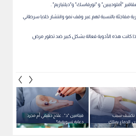
ة تكشف سبب
فيتامين "د".. علاج حقيقي أم مجرد
ن: الدماغ يمتلك
دعاية تسويقية؟
يوميا
ية" تقاوم الحمية
الصحة
1