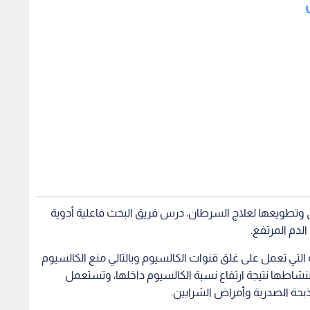
 وتطويعها لعلاج السرطان، درس فريق البحث فاعلية أدوية
لدم المرتفع.
تي تعمل على غلق قنوات الكالسيوم وبالتالي منع الكالسيوم
 لنشاطها نتيجة ارتفاع نسبة الكالسيوم داخلها، وتستعمل
ذبحة الصدرية وأمراض الشرايين.
ير "أملوديبين" و "نورفاسك" و"ديلتيازيم" .
رية مفاجئة بالنسبة لهم عبر وقف نمو وانتشار خلايا سرطاني
ا إذا كانت هذه الأدوية فعالة بشكل كبير ضد تطور مرض