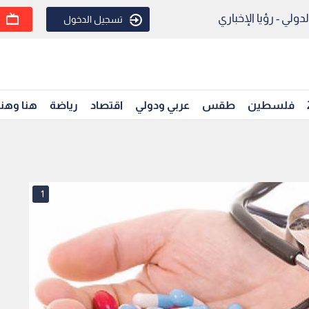
ولي - رؤيا الإخباري
تسجيل الدخول
فلسطين
طقس
عربي ودولي
اقتصاد
رياضة
هنا وهن
1