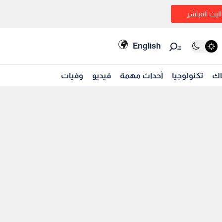
البث المباشر
English
اك
تكنولوجيا
أحداث مهمة
فيديو
وفيات