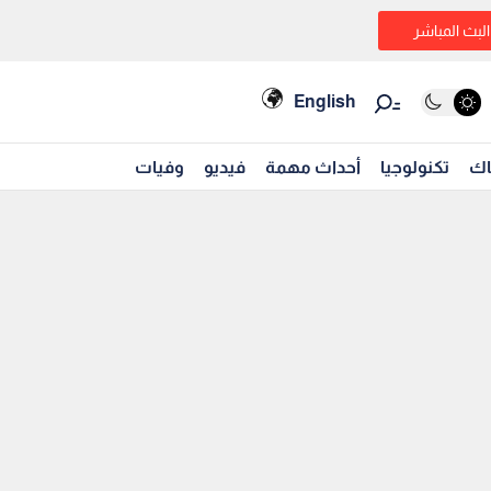
البث المباشر
English
اك
تكنولوجيا
أحداث مهمة
فيديو
وفيات