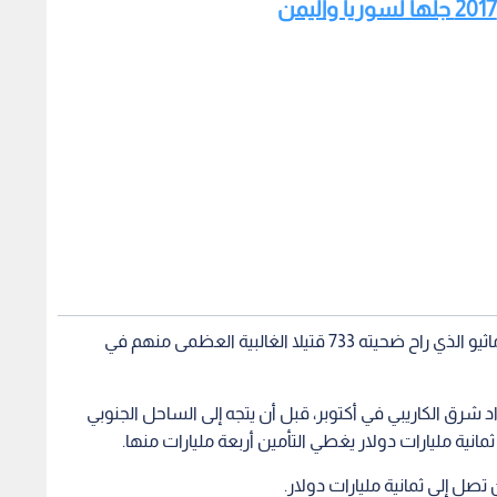
وأضافت أن أكثر الكوارث فتكا في 2016 كان الإعصار ماثيو الذي راح ضحيته 733 قتيلا الغالبية العظمى منهم في
شرق الكاريبي في أكتوبر، قبل أن يتجه إلى الساحل الجنوبي
انية مليارات دولار يغطي التأمين أربعة مليارات منها.
تصل إلى ثمانية مليارات دولار.
 التي وقعت في مقاطعة كوماموتو اليابانية من بينها زلزال بلغت
قوته سبع درجات في أبريل، وكان أشد الكوارث من حيث الكلفة المالية في 2016 إذ بلغت خسائره 20 مليار دولار لا
وقدرت سويس ري كلفة حرائق الغابات في منطقة فورت مكموري بكندا بمبلغ 3.9 مليار دولار على المستوى