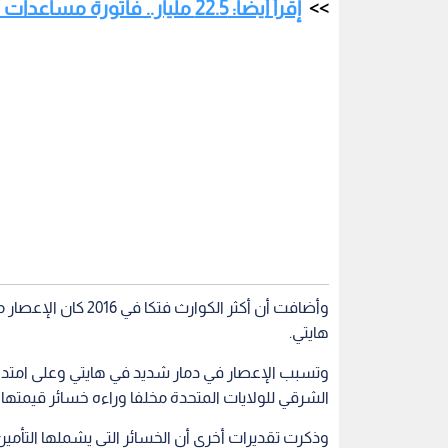
هايتي.
وتسبب الإعصار في دمار شديد في هايتي وعلى امتداد 
الشرقي للولايات المتحدة مخلفا وراءه خسائر قيمتها ثم
وذكرت تقديرات أخرى أن الخسائر التي يشملها التأمين 
وسقط 137 قتيلا في سلسلة من الهزات الأرضية
يغطي التأمين سوى ربعها.
الاقتصادي، و2.8 مليار دولار لشركات التأمين. وتمثل تلك أسوأ كلفة تكبدتها شركات التأمين في البلاد.
منوعات
هنا وهناك