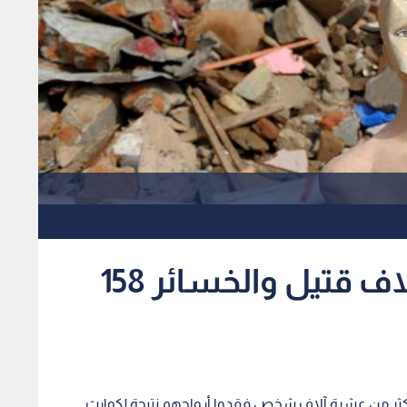
كوارث هذا العام.. 10 آلاف قتيل والخسائر 158
كثر من عشرة آلاف شخص فقدوا أرواحهم نتيجة لكوارث