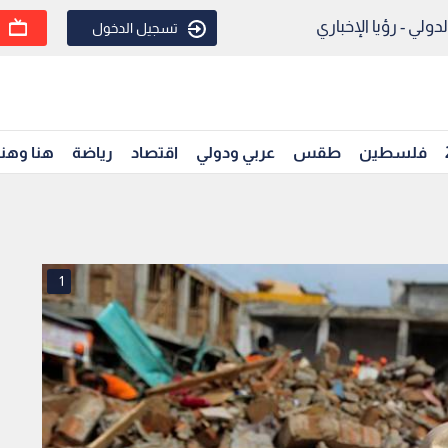
ولي - رؤيا الإخباري
تسجيل الدخول
فلسطين
طقس
عربي ودولي
اقتصاد
رياضة
هنا وهن
1