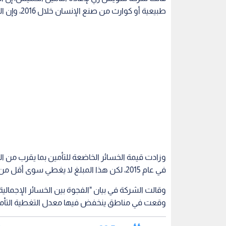
طبيعية أو كوارث من صنع الإنسان خلال 2016، وإن القيمة الإجمالية للخسائر المالية لا تقل عن 158 مليار دولار.
في عام 2015، لكن هذا المبلغ لا يغطي سوى أقل من ثلث تكاليف الكوارث على مدار العام.
وقعت في مناطق ينخفض فيها معدل التغطية التأمين
إقرأ أيضا: 22.5 مليار.. فاتورة مساعدات 2017 جلها لسوريا واليمن