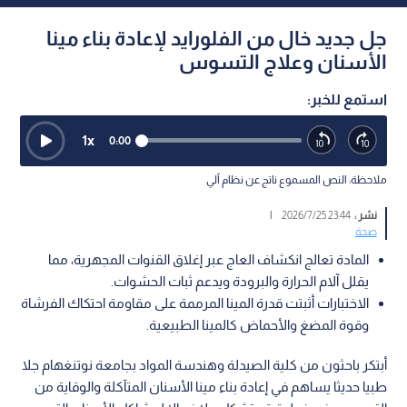
جل جديد خال من الفلورايد لإعادة بناء مينا
الأسنان وعلاج التسوس
استمع للخبر:
1
x
0:00
ملاحظة: النص المسموع ناتج عن نظام آلي
نشر :
23:44 2026/7/25
|
صحة
المادة تعالج انكشاف العاج عبر إغلاق القنوات المجهرية، مما
يقلل آلام الحرارة والبرودة ويدعم ثبات الحشوات.
الاختبارات أثبتت قدرة المينا المرممة على مقاومة احتكاك الفرشاة
وقوة المضغ والأحماض كالمينا الطبيعية.
أبتكر باحثون من كلية الصيدلة وهندسة المواد بجامعة نوتنغهام جلا
طبيا حديثا يساهم في إعادة بناء مينا الأسنان المتآكلة والوقاية من