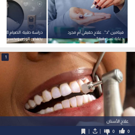
فيتامين "د".. علاج حقيقي أم مجرد
دراسة طبية
دعاية تسويقية؟
يخفض الوزن ويحسن الص
1
علاج الأسنان
0
0