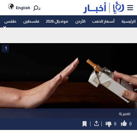
English
الرئيسية
أسعار الذهب
الأردن
مونديال 2026
فلسطين
طقس
1
تعبيرية
0
0