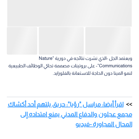
ويعتمد الجل -الذي نشرت نتائجه في دورية "Nature
Communications"- على بروتينات مصممة تحاكي الوظائف الطبيعية
لنمو المينا دون الحاجة للاستعانة بالفلورايد.
اقرأ أيضا: مراسل "رؤيا": حريق يلتهم أحد أكشاك
مجمع عجلون والدفاع المدني يمنع امتداده إلى
المحال المجاورة -فيديو