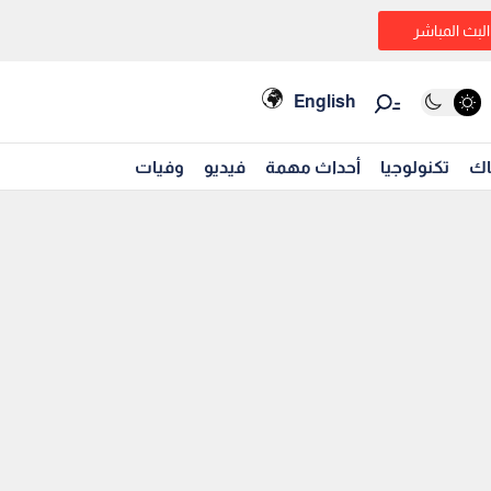
البث المباشر
English
اك
تكنولوجيا
أحداث مهمة
فيديو
وفيات