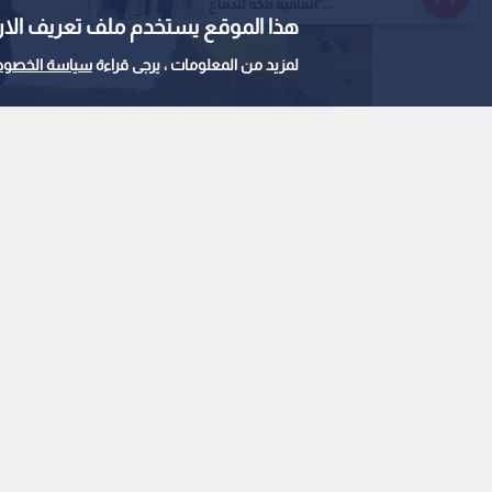
"اتفاقية مكة للدفاع...
هذا الموقع يستخدم ملف تعريف الارتباط e
لمزيد من المعلومات ، يرجى قراءة
سياسة الخصوص
قسد
0
0
"الإخبارية السورية":
ماعز شرق حلب والجي
لمحاولة تسلل
نشر :
2:19 2025/8/31
|
آخر تحديث :
2:20 2025/8/31
|
عربي دولي
شهد مناطق ريف حلب الشرقي بين الحين والآخر است