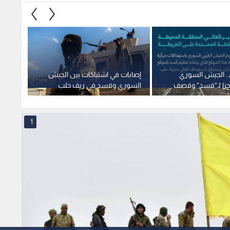
. الجيش السوري
إصابات في اشتباكات بين الجيش
"سانا"
زا لـ"قسد" وقصف
السوري وقسد في ريف حلب
قصف ق
الخالدية
الأهال
1