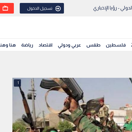
ولي - رؤيا الإخباري
تسجيل الدخول
فلسطين
طقس
عربي ودولي
اقتصاد
رياضة
هنا وهن
1