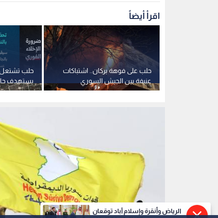
اقرأ أيضاً
 انتهاء
حلب على فوهة بركان.. اشتباكات
حلب تشتعل.
مقصود في
عنيفة بين الجيش السوري
يستهدف حاج
و"قسد"
مدفعي يطال 
الرياض وأنقرة وإسلام آباد توقعان