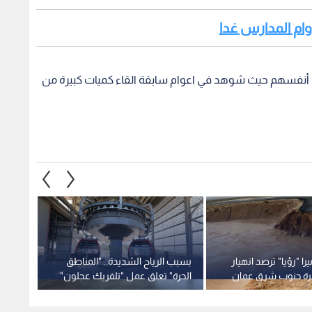
دوام المدارس غدا
ن أنفسهم حيث شوهد في اعوام سابقة القاء كميات كبيرة من
يرا "رؤيا" ترصد انهيار
بسبب الرياح الشديدة.. "المناطق
دعما ل
رة جنوب شرق عمان
الحرة" تعلق عمل "تلفريك عجلون"
الزيتو
فانية
الثلاثاء
ويتوعد
بإجراء