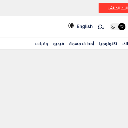
البث المباشر
English
اك
تكنولوجيا
أحداث مهمة
فيديو
وفيات