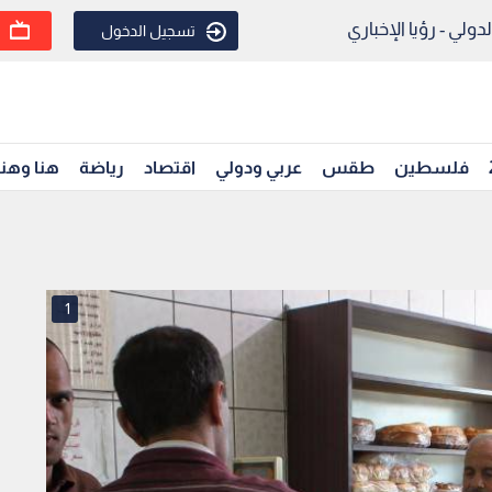
ولي - رؤيا الإخباري
تسجيل الدخول
فلسطين
طقس
عربي ودولي
اقتصاد
رياضة
هنا وهن
1