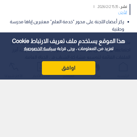
نشر :
15:35 2026/2/2
|
الأردن
ركز أعضاء اللجنة على محور "خدمة العلم" معتبرين إياها مدرسة
وطنية
هذا الموقع يستخدم ملف تعريف الارتباط Cookie
بحثت لجنة مبادرة الحوار الوطني الشبابي في مجلس الأعيان، خلال
لمزيد من المعلومات ، يرجى قراءة
سياسة الخصوصية
اجتماعها يوم الاثنين، برئاسة العين الدكتورة محاسن الجاغوب، أبرز
الملفات القائمة لتوسيع مشاركة الشباب في الحياة العامة.
اوافق
الرئيسية
عواجل
المباشر
أحدث الأخبار
الأكثر شيوعًا