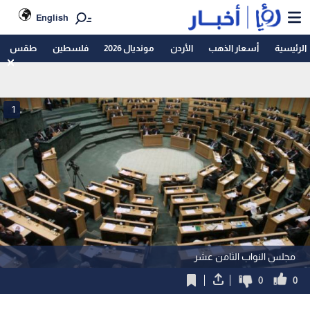
English
الرئيسية
أسعار الذهب
الأردن
مونديال 2026
فلسطين
طقس
1
مجلس النواب الثامن عشر
0
0