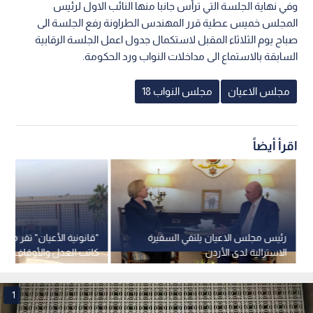
وفي نهاية الجلسة التي ترأس جانبا منها النائب الاول لرئيس
المجلس خميس عطية قرر المهندس الطراونة رفع الجلسة الى
صباح يوم الثلاثاء المقبل لاستكمال جدول اعمل الجلسة الرقابية
السابقة بالاستماع الى مداخلات النواب ورد الحكومة.
مجلس الاعيان
مجلس النواب 18
اقرأ أيضاً
رئيس مجلس الاعيان يلتقي السفيرة
"قانونية الأعيان" تقر معد
الاسترالية لدى الأردن
كاتب العدل والأوقاف
1