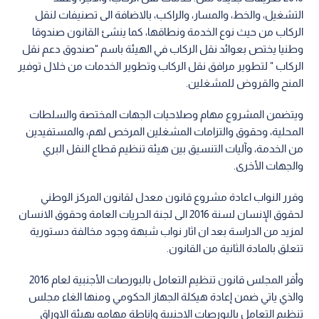
التشغيل، والخط، والمسار، والراكب، بالاضافة الى تصنيفات لنقل
الركاب من حيث نوع الخدمة ونطاقها، كما ينشئ القانون صندوقا
وطنيا يختص بعوائد نقل الركاب في الهيئة باسم "صندوق دعم نقل
الركاب " لتطوير مرافق نقل الركاب وتطوير الخدمات من خلال توفير
المنح والقروض للمشغلين.
ويتضمن المشروع مهام وصلاحيات الجهات المختصة والسلطات
المحلية، وحقوق والتزامات المشغلين المرخص لهم، والمستفيدين
من الخدمة، وآليات التنسيق بين هيئة تنظيم قطاع النقل البري
والجهات الأخرى.
وقرر النواب اعادة مشروع قانون معدل لقانون المركز الوطني
لحقوق الإنسان لسنة 2016 الى لجنة الحريات العامة وحقوق الانسان
لمزيد من الدراسة بعد ان اثار نواب شبهة وجود مخالفة دستورية
تتعلق بالمادة الثانية من القانون.
وأقر المجلس قانون تنظيم التعامل بالبورصات الأجنبية لعام 2016
والذي ياتي ضمن إعادة هيكلة الجهاز الحكومي ومنها الغاء مجلس
تنظيم التعامل بالبورصات الاجنبية وإناطة مهامه بهيئة الاوراق