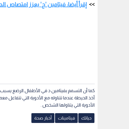
كما أن التسمم بفيتامين د في الأطفال الرضع يسبب 
أخذ الحيطة عندما تتناوله مع الأدوية التي تتفاعل مع
الأدوية التي يتناولها الشخص .
حياتك
فيتامينات
أخبار صحة
اقرأ أيضاً
حقيقي أم مجرد
فيتامين "سي".. بين الحقائق
سلاح ذو حدين
العلمية والمبالغات: هل يحمي حقا
خطيرة للإفرا
من نزلات البرد؟
"سي"