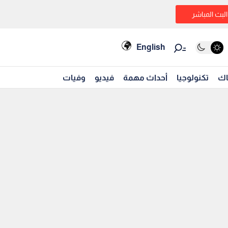
البث المباشر
English
اك
تكنولوجيا
أحداث مهمة
فيديو
وفيات