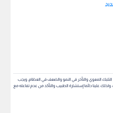
التلبك المعوي والتأخر في النمو والضعف في العظام، ويجب
ه، ولذلك علينا دائما إستشارة الطبيب والتأكد من عدم تفاعله مع
.. خمسة آثار جانبية
لماذا تخوننا الذاكرة أمام الأسماء؟..
ط في تناول فيتامين
علم النفس يكشف 8 أسباب
صباحا 
علمية
1