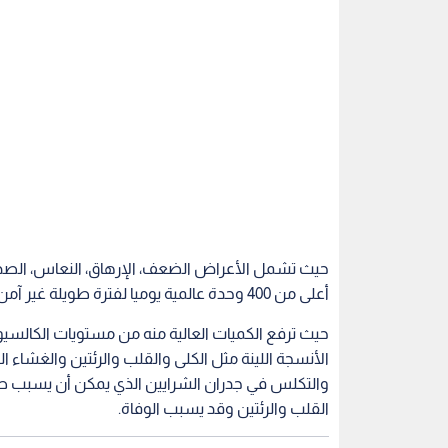
حيث تشمل الأعراض الضعف، الإرهاق، النعاس، الصداع
أعلى من 400 وحدة عالمية يوميا لفترة طويلة غير آمن لذلك يجب عدم تناول مكملات فيتامين د دون إشراف طبي.
حيث ترفع الكميات العالية منه من مستويات الكال
الأنسجة اللينة مثل الكلى والقلب والرئتين والغشا
والتكلس في جدران الشرايين الذي يمكن أن يسبب صل
القلب والرئتين وقد يسبب الوفاة.
إقرأ أيضا: فيتامين 'ج' يعزز امتصاص الح‬