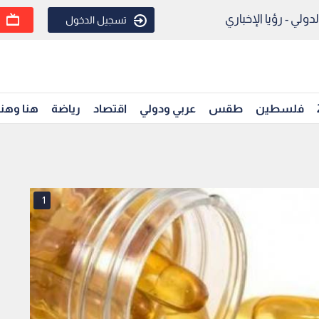
ولي - رؤيا الإخباري
تسجيل الدخول
فلسطين
طقس
عربي ودولي
اقتصاد
رياضة
هنا وهن
1