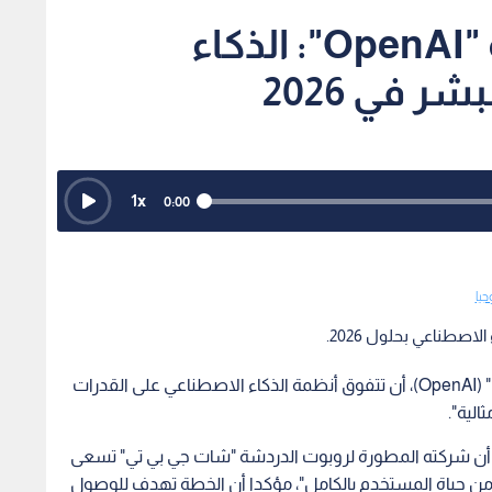
المدير التنفيذي لشركة "OpenAI": الذكاء
ر في 2026
1
x
0:00
جيا
اصطناعي بحلول 2026.
توقع سام ألتمان، المدير التنفيذي لشركة "أوبن آي آي" (OpenAI)، أن تتفوق أنظمة الذكاء الاصطناعي على القدرات
الية".
، أن شركته المطورة لروبوت الدردشة "شات جي بي تي" تسعى
من حياة المستخدم بالكامل"، مؤكدا أن الخطة تهدف للوصول