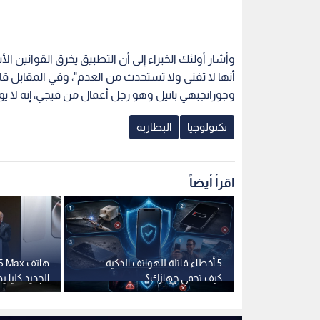
وأشار أولئك الخبراء إلى أن التطبيق يخرق القوانين الأ
أنها لا تفنى ولا تستحدث من العدم"، وفي المقابل ق
وجورانجبهي باتيل وهو رجل أعمال من فيجي، إنه لا يوجد
تكنولوجيا
البطاربة
اقرأ أيضاً
ات الهواتف
5 أخطاء قاتلة للهواتف الذكية..
هاتف x
ية؟ وكيف
كيف تحمي جهازك؟
الجديد كليا ي
بطارية ومست
التحمل والمتا