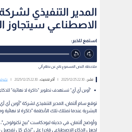
الاصطناعي سيتجاوز البش
استمع للخبر:
ملاحظة: النص المسموع ناتج عن نظام آلي
نشر :
22:30 2025/12/25
|
آخر تحديث :
22:30 2025/12/25
|
تكنولو
"أوبن آي آي" تستهدف تطوير "ذاكرة لا نهائية" للذكاء ال
البشرية عندما تمتلك تلك الأنظمة "ذاكرة لا نهائية ومث
وأوضح ألتمان، في حديثه لبودكاست "بيج تكنولوجي"
لجعل الذكاء الاصطناعي قادرا على "تذكر كل تفصيل 