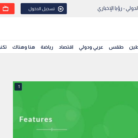
ولي - رؤيا الإخباري
تسجيل الدخول
ين
طقس
عربي ودولي
اقتصاد
رياضة
هنا وهناك
تكنو
1