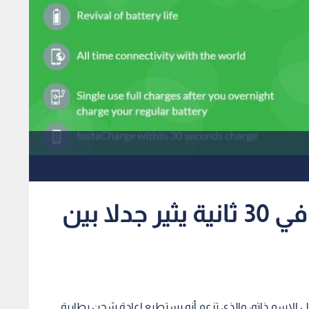
تطبيق يشحن الهاتف في 30 ثانية يثير جدلا بين
تطبيقها الذي يحمل الاسم ذاته، والذي تزعم أنه يستطيع إعادة شحن بطارية