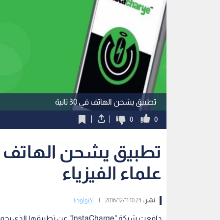
تطبيق يشحن الهاتف في 30 ثانية
0
0
علماء الفيزياء
نشر :
10:23 2016/12/11
|
تكنولوجيا
دافعت شركة "InstaCharge" عن 