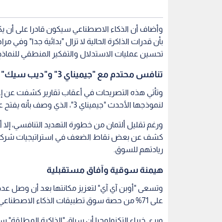
وأضاف أن الذكاء الاصطناعي سيكون قادرا على أن يكو
بأن قدرات الذاكرة الحالية لا تزال "بدائية جدا" وفي 
تحسين عمليات الاستدلال والتفكير المنطقي للنماذج
تنافس محتدم مع "جيميناي 3" و"ديب سيك"
وتأتي هذه التصريحات في أعقاب تقارير كشفت عن إعلا
لنموذجها الأحدث "جيميناي 3"، الذي وصف بأنه يفتح عصرا جديدا للذكاء الاصطناعي.
كشف عن بعض نقاط الضعف في استراتيجيات شركته، 
ريادتهم للسوق.
هيمنة سوقية وآفاق مستقبلية
على 71% من حصة سوق تطبيقات الذكاء الاصطناعي عالميا.
ويرى خبراء التكنولوجيا أن سباق "الذاكرة المطلقة" 