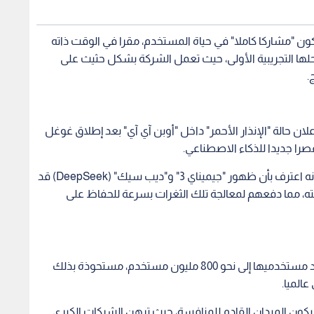
ن "مشاركا كاملا" في حياة المستخدم، مقرا في الوقت ذاته
مراحلها التجريبية الأولى، حيث تعمل الشركة بشكل حثيث على
.
ن حالة "الإنذار الأحمر" داخل "أوبن آي آي" بعد إطلاق غوغل
ورغم تقليل ألتمان من خطورة التهديد التنافسي، إلا أنه اعترف بأن ظهور "جيميناي 3" و"ديب سيك" (DeepSeek) قد
مما دفعهم لمعالجة تلك الثغرات بسرعة للحفاظ على
وتسعى "أوبن آي آي" لتعزيز مكانتها بعد أن وصل عدد مستخدميها إلى نحو 800 مليون مستخدم، مستحوذة بذلك
سيكون الميدان القادم للمنافسة، حيث ترهن الشركات الكبرى