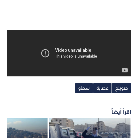
صويلح
عصابة
سطو
اقرأ أيضاً