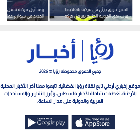
السير: حريق جزئي في مركبة بانقلابها
رصد أول مركبة تحمل لوحة 
قرب نفق المدينة الطبية يعرقل حركة
الجديد في شوارع عمان
المرور
جميع الحقوق محفوظة رؤيا © 2026
موقع إخباري أردني تابع لقناة رؤيا الفضائية. تابعوا معنا آخر الأخبار المحلية
الأردنية، تغطيات شاملة لأخبار فلسطين، وأبرز التقارير والمستجدات
العربية والدولية على مدار الساعة.