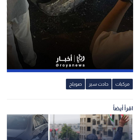
مركبات
حادث سير
صويلح
اقرأ أيضاً