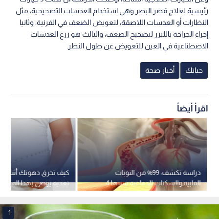
رئيسية لعلاج قصر البصر وهي استخدام العدسات التصحيحية، مثل
النظارات أو العدسات اللاصقة، لتعويض الضعف في القرنية، وثانيا
إجراء الجراحة بالليزر لتصحيح الضعف، والثالث هو زرع العدسات
الاصطناعية في العين للتعويض عن طول النظر.
حياتك
أخبار صحة
اقرأ أيضاً
دراسة تكشف: 99% من النوبات
كيف تحرق دهونك أثناء الن
القلبية والسكتات الدماغية سببها 4
تغذية يوصي بهذا المشر
عوامل فقط
1