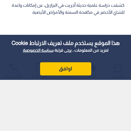
كشفت دراسة علمية حديثة أجريت في البرازيل، عن إمكانات واعدة
للشاي الأخضر في مكافحة السمنة والأمراض الأيضية.
هذا الموقع يستخدم ملف تعريف الارتباط Cookie
لمزيد من المعلومات ، يرجى قراءة
سياسة الخصوصية
اوافق
الرئيسية
عواجل
المباشر
أحدث الأخبار
الأكثر شيوعًا
وأظهرت النتائج أن مستخلص الشاي الأخضر لم يساهم فقط في
تقليل الوزن بشكل ملحوظ لدى الفئران البدينة، بل ساعد أيضا في
حماية كتلتها العضلية وحسن من استجابتها للغلوكوز، مما يفتح
آفاقا جديدة لاستخدامه كمكمل علاجي آمن وفعال.