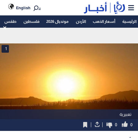
English
الرئيسية
أسعار الذهب
الأردن
مونديال 2026
فلسطين
طقس
1
تعبيرية
0
0