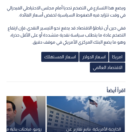
ويضع هذا التسارع في التضخم تحديا أمام مجلس الاحتياطي الفيدرالي
في وقت تتزايد فيه الضغوط السياسية لخفض أسعار الفائدة.
ففي حين أن تباطؤ الاقتصاد قد يدفع نحو التيسير النقدي، فإن ارتفاع
التضخم عادة ما يتطلب سياسة نقدية متشددة أو على الأقل حذرة،
وهو ما يضع البنك المركزي الأمريكي في موقف دقيق.
امريكا
اسعار الدولار
اسعار المستهلك
الاقتصاد العالمي
اقرأ أيضاً
الخارجية الأمريكية: نتابع تقارير عن
روبيو: مباحثات بناءة مع ا