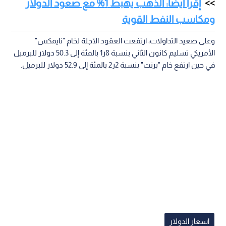
إقرأ أيضا: الذهب يهبط 1% مع صعود الدولار
ومكاسب النفط القوية
وعلى صعيد التداولات، ارتفعت العقود الآجلة لخام "نايمكس"
الأمريكي تسليم كانون الثاني بنسبة 8ر1 بالمئة إلى 50.3 دولار للبرميل
في حين ارتفع خام "برنت" بنسبة 2ر2 بالمئة إلى 52.9 دولار للبرميل.
اسعار الدولار