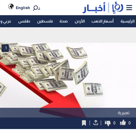
English
الرئيسية
أسعار الذهب
الأردن
صحة
فلسطين
طقس
عربي و
1
تعبيرية
0
0