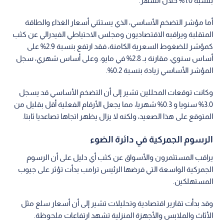
بنسبة 1.0% خلال الشهر.
أما مؤشر التضخم الأساسي، الذي يستثني أسعار الغذاء والطاقة
المتقلبة ويراقبه الاقتصاديون ومجلس الاحتياطي الفيدرالي عن كثب
كمؤشر للضغوط السعرية الكامنة، فقد ارتفع بنسبة 2.9% على
أساس سنوي، مقارنة بـ 2.8% في مايو. وعلى أساس شهري، سجل
المؤشر الأساسي زيادة بنسبة 0.2%.
وكانت توقعات المحللين تشير إلى أن التضخم الأساسي قد يسجل
3.0% سنويا و 0.3% شهريا، مما يجعل الأرقام الفعلية أقل بقليل من
المتوقع على هذا الصعيد، ولكنه لا يزال يظهر اتجاها تصاعديا ثابتا.
الرسوم الجمركية في دائرة الضوء
يراقب المستثمرون والأسواق عن كثب أي دليل على أن الرسوم
الجمركية الواسعة التي فرضها الرئيس ترامب بدأت تؤثر على جيوب
المستهلكين.
وقد بدأت تقارير اقتصادية وتحليلات تشير إلى أن أسعار سلع مثل
الأثاث والملابس والأجهزة المنزلية تشهد ارتفاعات ملحوظة.