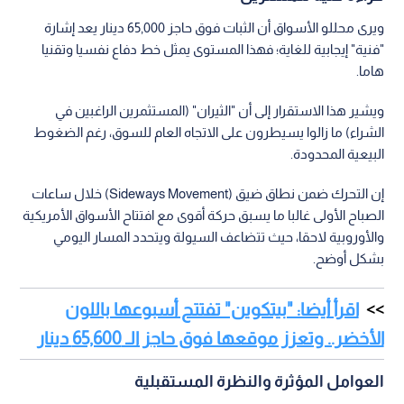
ويرى محللو الأسواق أن الثبات فوق حاجز 65,000 دينار يعد إشارة
"فنية" إيجابية للغاية؛ فهذا المستوى يمثل خط دفاع نفسيا وتقنيا
هاما.
ويشير هذا الاستقرار إلى أن "الثيران" (المستثمرين الراغبين في
الشراء) ما زالوا يسيطرون على الاتجاه العام للسوق، رغم الضغوط
البيعية المحدودة.
إن التحرك ضمن نطاق ضيق (Sideways Movement) خلال ساعات
الصباح الأولى غالبا ما يسبق حركة أقوى مع افتتاح الأسواق الأمريكية
والأوروبية لاحقا، حيث تتضاعف السيولة ويتحدد المسار اليومي
بشكل أوضح.
اقرأ أيضا: "بيتكوين" تفتتح أسبوعها باللون
الأخضر.. وتعزز موقعها فوق حاجز الـ 65,600 دينار
العوامل المؤثرة والنظرة المستقبلية