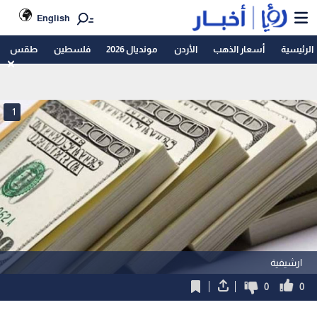
English
الرئيسية
أسعار الذهب
الأردن
مونديال 2026
فلسطين
طقس
1
ارشيفية
0
0