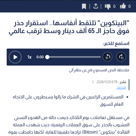
0
0
"البيتكوين" تلتقط أنفاسها.. استقرار حذر
فوق حاجز الـ 65 ألف دينار وسط ترقب عالمي
استمع للخبر:
1
x
0:00
ملاحظة: النص المسموع ناتج عن نظام آلي
نشر :
6:19 2026/1/20
|
اقتصاد
المستثمرين الراغبين في الشراء ما زالوا يسيطرون على الاتجاه
العام للسوق
في مستهل تعاملات يوم الثلاثاء، خيمت حالة من الهدوء النسبي
المشوب بالحذر على سوق العملات الرقمية، حيث شهدت العملة
القائدة "بيتكوين" (Bitcoin) تراجعا طفيفا للغاية، لكنها حافظت بقوة