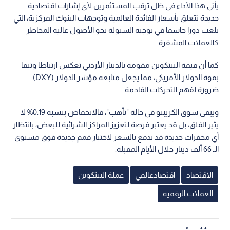
يأتي هذا الأداء في ظل ترقب المستثمرين لأي إشارات اقتصادية
جديدة تتعلق بأسعار الفائدة العالمية وتوجهات البنوك المركزية، التي
تلعب دورا حاسما في توجيه السيولة نحو الأصول عالية المخاطر
كالعملات المشفرة.
كما أن قيمة البيتكوين مقومة بالدينار الأردني تعكس ارتباطا وثيقا
بقوة الدولار الأمريكي، مما يجعل متابعة مؤشر الدولار (DXY)
ضرورة لفهم التحركات القادمة.
ويبقى سوق الكريبتو في حالة "تأهب"، فالانخفاض بنسبة 0.19% لا
يثير القلق، بل قد يعتبر فرصة لتعزيز المراكز الشرائية للبعض، بانتظار
أي محفزات جديدة قد تدفع بالسعر لاختبار قمم جديدة فوق مستوى
الـ 66 ألف دينار خلال الأيام المقبلة.
الاقتصاد
اقتصادعالمي
عملة البيتكوين
العملات الرقمية