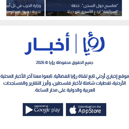
"تماسيح حول السجن".. خطة
وزارة الحرب في تل أبيب ت
"إسرائيلية" لردع الأسرى تثير جدلا
تجربة جديدة لمنظومة "آرو
وتدخلا قضائيا
بعيدة المدى
جميع الحقوق محفوظة رؤيا © 2026
موقع إخباري أردني تابع لقناة رؤيا الفضائية. تابعوا معنا آخر الأخبار المحلية
الأردنية، تغطيات شاملة لأخبار فلسطين، وأبرز التقارير والمستجدات
العربية والدولية على مدار الساعة.