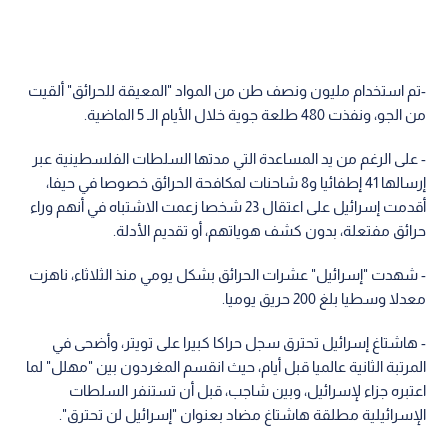
-تم استخدام مليون ونصف طن من المواد "المعيقة للحرائق" ألقيت
من الجو، ونفذت 480 طلعة جوية خلال الأيام الـ 5 الماضية.
- على الرغم من يد المساعدة التي مدتها السلطات الفلسطينية عبر
إرسالها 41 إطفائيا و8 شاحنات لمكافحة الحرائق خصوصا في حيفا،
أقدمت إسرائيل على اعتقال 23 شخصا زعمت الاشتباه في أنهم وراء
حرائق مفتعلة، بدون كشف هوياتهم، أو تقديم الأدلة.
- شهدت "إسرائيل" عشرات الحرائق بشكل يومي منذ الثلاثاء، ناهزت
معدلا وسطيا بلغ 200 حريق يوميا.
- هاشتاغ إسرائيل تحترق سجل حراكا كبيرا على تويتر، وأضحى في
المرتبة الثانية عالميا قبل أيام، حيث انقسم المغردون بين "مهلل" لما
اعتبره جزاء لإسرائيل، وبين شاجب، قبل أن تستنفر السلطات
الإسرائيلية مطلقة هاشتاغ مضاد بعنوان "إسرائيل لن تحترق".