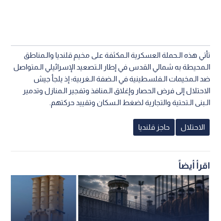
تأتي هذه الـحملة العسكرية الـمكثفة على مخيم قلنديا والـمناطق
الـمحيطة به شمالي القدس في إطار الـتصعيد الإسرائيلي الـمتواصل
ضد الـمخيمات الـفلسطينية في الـضفة الـغربية؛ إذ يلجأ جيش
الاحتلال إلى فرض الحصار وإغلاق الـمنافذ وتفجير الـمنازل وتدمير
الـبنى الـتحتية والتجارية لضغط الـسكان وتقييد حركتهم.
الاحتلال
حاجز قلنديا
اقرأ أيضاً