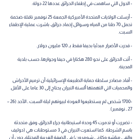
- الدول التي ساهمت في إطفاء الحرائق عددها 22 دولة.
- أرسلت الولايات المتحدة الأميركية الجمعة 25 نوفمبر ناقلة ضخمة
تحمل 70 طنا من المياه وسوائل إخماد حرائق، باشرت عملية الإطفاء
السبت.
- قدرت الأضرار مبدئيا بحيفا فقط بـ 120 مليون دولار.
- أتت الحرائق على نحو 280 هكتارا في حيفا وجوارها، حسب بلدية
المدينة.
- أفاد مصادر سلطة حماية الطبيعة الإسرائيلية أن ترميم الأحراش
والمحميات التي التهمتها ألسنة النيران يحتاج إلى 30 عاما على الأقل.
-1700 شخص لم يستطيعوا العودة لبيوتهم ليلة السبت ـ الأحد (26 –
27 ـ نوفمبر).
- تضررت أو تدمرت 45 وحدة استيطانية جراء الحرائق، وفق متحدثة
باسم الشرطة. كما استعرت النيران في 3 مستوطنات هي (دوليف
والفي مناشه وكارني شومرون) في الضفة الغربية المحتلة، دون أن