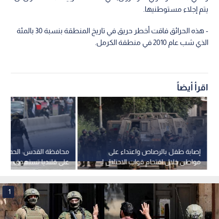
يتم إجلاء مستوطنيها.
- هذه الحرائق فاقت أخطر حريق في تاريخ المنطقة بنسبة 30 بالمئة
الذي شب عام 2010 في منطقة الكرمل.
اقرأ أيضاً
إصابة طفل بالرصاص واعتداء على
محافظة القدس: الحملة ا
مواطن خلال اقتحام قوات الاحتلال لـ
على قلنديا تستهدف قضية 
جنين
وتخدم مشاريع استيطانية
1