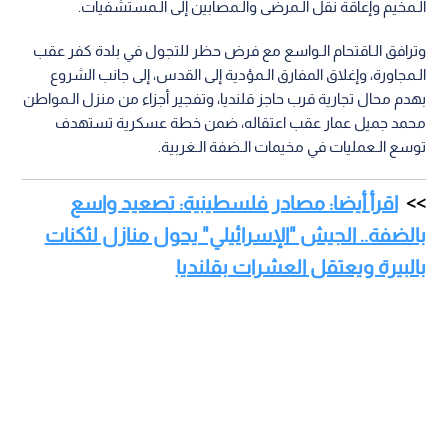
الـمخيم وإعاقة نقل الـمرضى والـمصابين إلى الـمستشفيات.
وترافق الـاقتحام الـواسع مع فرض حظر للتجول في بلدة كفر عقب
الـمجاورة، وإغلاق المفارق الـمؤدية إلى القدس، إلى جانب الشروع
بهدم محال تجارية قرب حاجز قلنديا، وتفجير أجزاء من منزل الـمواطن
محمد جميل عمار عقب اعتقاله، ضمن خطة عسكرية تستهدف
توسع الـعمليات في مخيمات الـضفة الـغربية.
اقرأ أيضا: مصادر فلسطينية: تصعيد واسع
بالضفة.. الجيش "الإسرائيلي" يحول منازل لثكنات
بالبيرة ويعتقل العشرات بقلنديا