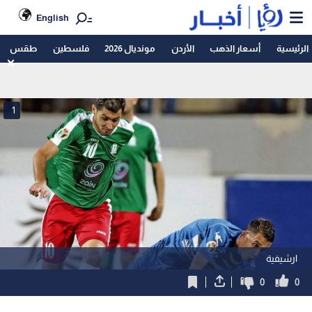
English
الرئيسية
أسعار الذهب
الأردن
مونديال 2026
فلسطين
طقس
1
ارشيفية
0
0