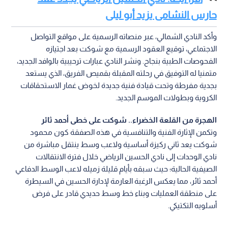
حارس النشامى يزيد أبو ليلى
وأكد النادي الشمالي، عبر منصاته الرسمية على مواقع التواصل
الاجتماعي، توقيع العقود الرسمية مع شوكت بعد اجتيازه
الفحوصات الطبية بنجاح. ونشر النادي عبارات ترحيبية بالوافد الجديد،
متمنيا له التوفيق في رحلته المقبلة بقميص الفريق، الذي يستعد
بجدية مفرطة وتحت قيادة فنية جديدة لخوض غمار الاستحقاقات
الكروية وبطولات الموسم الجديد.
الهجرة من القلعة الخضراء.. شوكت على خطى أحمد ثائر
وتكمن الإثارة الفنية والتنافسية في هذه الصفقة كون محمود
شوكت يعد ثاني ركيزة أساسية ولاعب وسط ينتقل مباشرة من
نادي الوحدات إلى نادي الحسين الرياضي خلال فترة الانتقالات
الصيفية الحالية؛ حيث سبقه بأيام قليلة زميله لاعب الوسط الدفاعي
أحمد ثائر، مما يعكس الرغبة العارمة لإدارة الحسين في السيطرة
على منطقة العمليات وبناء خط وسط حديدي قادر على فرض
أسلوبه التكتيكي.