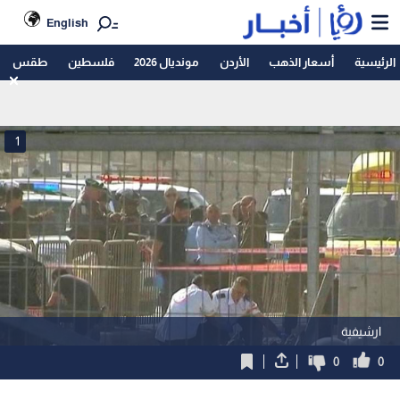
English
الرئيسية
أسعار الذهب
الأردن
مونديال 2026
فلسطين
طقس
1
ارشيفية
0
0