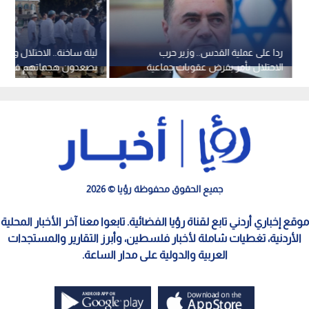
ردا على عملية القدس.. وزير حرب
ليلة ساخنة.. الاحتلال وم
الاحتلال يأمر بفرض عقوبات جماعية
يصعدون هجماتهم في ال
على قرى المنفذين
والقدس والمقاومة تدعو 
جميع الحقوق محفوظة رؤيا © 2026
موقع إخباري أردني تابع لقناة رؤيا الفضائية. تابعوا معنا آخر الأخبار المحلية
الأردنية، تغطيات شاملة لأخبار فلسطين، وأبرز التقارير والمستجدات
العربية والدولية على مدار الساعة.