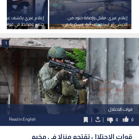
إعلام عبري: مقتل وإصابة جنود من
الجيش إثر استهداف آلية عسكرية في
غزة
أكتوبر
1
قوات الاحتلال
Read in English
0
0
قوات الاحتلال تقتحم منزلا في مخيم