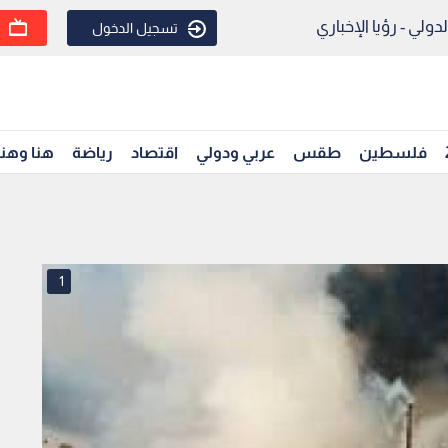
ولي - رؤيا الإخباري
تسجيل الدخول
فلسطين
طقس
عربي ودولي
اقتصاد
رياضة
هنا وهن
1