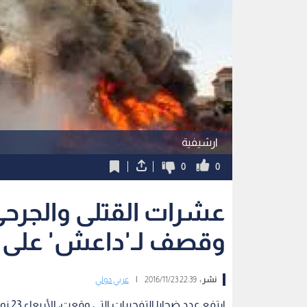
ارشيفية
0
0
عشرات القتلى والجرحى
وقصف لـ'داعش' على 
نشر :
22:39 2016/11/23
|
عربي دولي
ارتفع