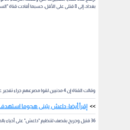
بغداد، إلى 8 قتلى على الأقل، حسبما أفادت قناة "السومرية".
وقالت القناة إن 4 مدنيين لقوا مصرعهم جراء تفجير عبوات ناسفة، فيما قتل 4 آخرين بانفجار سيارة مفخخة.
إقرأ أيضا: داعش يتبنى هجوما استهدف
36 قتيل وجريح بقصف لتنظيم "داعش" على أحياء بالموصل