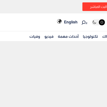
البث المباشر
English
اك
تكنولوجيا
أحداث مهمة
فيديو
وفيات