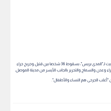
وأفاد مصدر أمني في محافظة نينوى، الأربعاء، في حديث لـ"المدى بريس"، بسقوط 36 شخصا بين قتيل وجريح جراء
ء وعدن والسماح والتحرير بالجانب الأيسر من مدينة الموصل.
أغلب الجرحى هم النساء والأطفال".