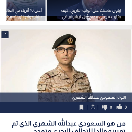
إيلون ماسك على أبواب التاريخ.. كيف
يقترب من أن يصبح أول تريليونير في
مليار دولار لثرواتهم في 
العالم؟
1
اللواء السعودي عبدالله الشهري
0
0
من هو السعودي عبدالله الشهري الذي تم
تعيينه قائدا للتحالف البحري متعدد