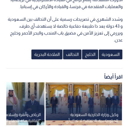
والعمليات المتقدمة في فرنسا، والقيادة والأركان في إسبانيا.
وشدد الشهري في تصريحات رسمية على أن التحالف بين السعودية
و 43 دولة يعد ذا طبيعة دفاعية خالصة لا يستهدف أي طرف،
ويررمي إلى تعزيز الأمن في مضيق باب المندب والبحر الأحمر وخليج
عدن.
السعودية
الخليج
التحالف
الملاحة البحرية
اقرأ أيضاً
وكيل وزارة الخارجية السعودية
الرياض وأنقرة وإسلام آبا
للدبلوماسية: الاتفاقية لا تمثل أي
"اتفاقية مكة للدفاع المش
توجه لبناء محور عسكري أو تكتل