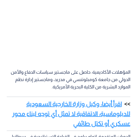
المؤهلات الأكاديمية: حاصل على ماجستير سياسات الدفاع والأمن
الدولي من جامعة كومبلوتنسي في مدريد، وماجستير إدارة نظم
الموارد البشرية من الكلية البحرية الأمريكية.
اقرأ أيضا: وكيل وزارة الخارجية السعودية
للدبلوماسية: الاتفاقية لا تمثل أي توجه لبناء محور
عسكري أو تكتل طائفي
الدورات المتقدمة: إتمام برامج في القيادة الاستراتيجية في بريطانيا،