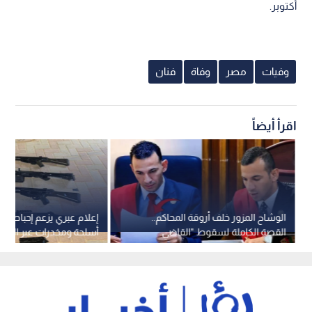
أكتوبر.
وفيات
مصر
وفاة
فنان
اقرأ أيضاً
الوشاح المزور خلف أروقة المحاكم..
إعلام عبري يزعم إحباط ع
القصة الكاملة لسقوط "القاضي
أسلحة ومخدرات عبر الحد
المزيف" في مصر