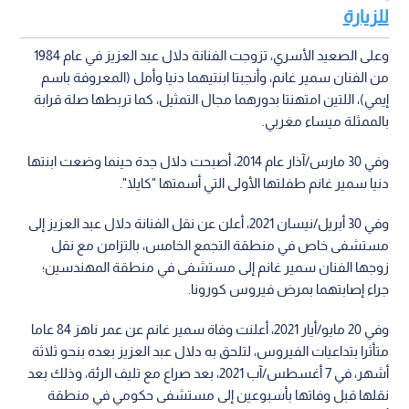
للزيارة
وعلى الصعيد الأسري، تزوجت الفنانة دلال عبد العزيز في عام 1984
من الفنان سمير غانم، وأنجبتا ابنتيهما دنيا وأمل (المعروفة باسم
إيمي)، اللتين امتهنتا بدورهما مجال التمثيل، كما تربطها صلة قرابة
بالممثلة ميساء مغربي.
وفي 30 مارس/آذار عام 2014، أصبحت دلال جدة حينما وضعت ابنتها
دنيا سمير غانم طفلتها الأولى التي أسمتها "كايلا".
وفي 30 أبريل/نيسان 2021، أعلن عن نقل الفنانة دلال عبد العزيز إلى
مستشفى خاص في منطقة التجمع الخامس، بالتزامن مع نقل
زوجها الفنان سمير غانم إلى مستشفى في منطقة المهندسين؛
جراء إصابتهما بمرض فيروس كورونا.
وفي 20 مايو/أيار 2021، أعلنت وفاة سمير غانم عن عمر ناهز 84 عاما
متأثرا بتداعيات الفيروس، لتلحق به دلال عبد العزيز بعده بنحو ثلاثة
أشهر، في 7 أغسطس/آب 2021، بعد صراع مع تليف الرئة، وذلك بعد
نقلها قبل وفاتها بأسبوعين إلى مستشفى حكومي في منطقة