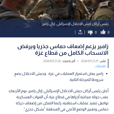
رئيس أركان جيش الاحتلال الإسرائيلي، إيال زامير
0
0
زامير يزعم إضعاف حماس جذريا ويرفض
الانسحاب الكامل من قطاع غزة
نشر :
21:25 2026/8/5
|
آخر تحديث :
21:26 2026/8/5
فلسطين
زامير يعلن استمرار العمليات في غزة.. وجيش الاحتلال يضع
شروطا للمرحلة الثانية.
أعلن رئيس أركان جيش الاحتلال الإسرائيلي، إيال زامير، يوم الأربعاء،
عقب جولة ميدانية أجراها في قطاع غزة، أن القوات العسكرية
تواصل تنفيذ عمليات استباقية، زاعما التمكن من إضعاف حركة
حماس وتغيير الوضع الأمني في المنطقة "بشكل جذري".