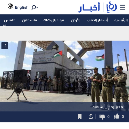
English
الرئيسية
أسعار الذهب
الأردن
مونديال 2026
فلسطين
طقس
1
معبر رفح _أرشيفية
0
0