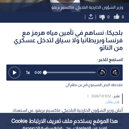
وزير الشؤون الخارجية البلجيكي، ماكسيم بريفو
0
0
بلجيكا: نساهم في تأمين مياه هرمز مع
فرنسا وبريطانيا ولا سياق لتدخل عسكري
من الناتو
استمع للخبر:
1
x
0:00
ملاحظة: النص المسموع ناتج عن نظام آلي
نشر :
10:52 2026/7/8
|
عربي دولي
أعلن وزير الشؤون الخارجية البلجيكي، ماكسيم بريفو، عن استعداد
بلاده لنشر كاسحات ألغام في مضيق هرمز الاستراتيجي، مؤكدا أن
هذا الموقع يستخدم ملف تعريف الارتباط Cookie
تحركات حلف شمال الأطلسي (الناتو) في المنطقة تقوم على موقف
لمزيد من المعلومات ، يرجى قراءة
سياسة الخصوصية