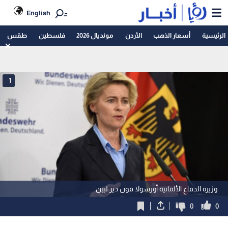
English
الرئيسية
أسعار الذهب
الأردن
مونديال 2026
فلسطين
طقس
1
وزيرة الدفاع الألمانية أورسولا فون دير ليين
0
0